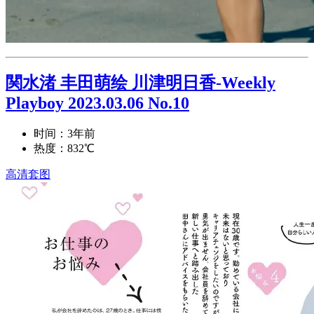
関水渚 丰田萌绘 川津明日香-Weekly
Playboy 2023.03.06 No.10
时间：3年前
热度：832℃
高清套图