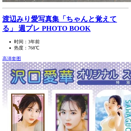
渡辺みり愛写真集「ちゃんと覚えて
る」 週プレ PHOTO BOOK
时间：3年前
热度：768℃
高清套图