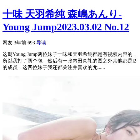
十味 天羽希纯 森嶋あんり-
Young Jump2023.03.02 No.12
网友
3年前
693
导读
这期Young Jump两位妹子十味和天羽希纯都是有视频内容的，
所以我打了两个包，然后有一张内田真礼的图之外其他都是i2
的成员，这四位妹子我还都关注并喜欢的尤......