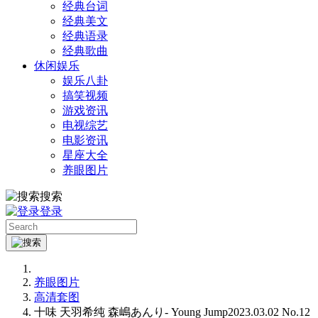
经典台词
经典美文
经典语录
经典歌曲
休闲娱乐
娱乐八卦
搞笑视频
游戏资讯
电视综艺
电影资讯
星座大全
养眼图片
搜索
登录
养眼图片
高清套图
十味 天羽希纯 森嶋あんり- Young Jump2023.03.02 No.12