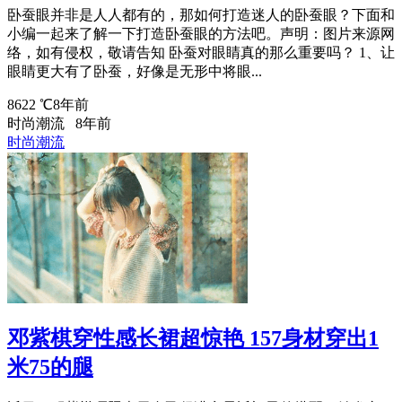
卧蚕眼并非是人人都有的，那如何打造迷人的卧蚕眼？下面和
小编一起来了解一下打造卧蚕眼的方法吧。声明：图片来源网
络，如有侵权，敬请告知 卧蚕对眼睛真的那么重要吗？ 1、让
眼睛更大有了卧蚕，好像是无形中将眼...
8622 ℃
8年前
时尚潮流
8年前
时尚潮流
邓紫棋穿性感长裙超惊艳 157身材穿出1
米75的腿