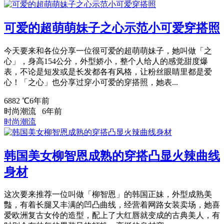
可爱的超萌萌妹子之心示范小可爱穿搭照
今天要来和各位分享一位很可爱的超萌萌妹子，她叫做「之
心」，身高154公分，外型娇小，整个人给人的感觉甜度爆
表，不论是短发或是长发都各有风格，让粉丝眼睛里都是爱
心！「之心」也分享过穿小可爱的穿搭照，她表...
6882 ℃
6年前
时尚潮流
6年前
时尚潮流
韩国美女柳智恩成熟的穿搭凸显火辣曲线
身材
这次要来推荐一位叫做「柳智恩」的韩国正妹，外型成熟美
豓，有着长腿又丰满的凹凸曲线，经营着网路女装卖场，她喜
爱欧洲复古女伶的造型，配上了大红唇就变成的古典美人，有