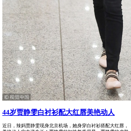
44岁贾静雯白衬衫配大红唇美艳动人
近日，辣妈贾静雯现身北京机场，她身穿白衬衫搭配大红唇，