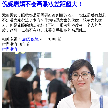
倪妮唐嫣不会画眼妆差距超大！
无论男女，眼妆都是最需要好好刻画的地方！倪妮最近有新剧
不知道大家都追了木有？作为喵系女生的倪妮，眼妆尤其撩
人。但是素眼的她却清纯了不少，眼妆能够改变一个人的气
质，这可一点都不夸张。未受分手影响的马思纯...
相关专题：
唐嫣
倪妮
2855 ℃
8年前
时尚潮流
8年前
时尚潮流