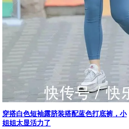
穿搭白色短袖露脐装搭配蓝色打底裤，小
姐姐太显活力了