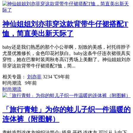
神仙姐姐刘亦菲穿这款背带牛仔裙搭配T
恤，简直美出新天际了
baby还是我们熟悉的那个小公举啊，别致的美感，衬托得脖子
尤显优雅修长，金色印花衬肤白。baby这条牛仔连衣裙很具实
穿性，她在巴黎时装周秋冬高订秀场上美翻了。神仙姐姐刘亦
菲穿这款背带牛仔裙搭配T恤，简...
相关专题：
刘亦菲
3234 ℃
9年前
时尚潮流
9年前
时尚潮流
「旅行青蛙」为你的蛙儿子织一件温暖的
连体裤（附图解）
青蛙造型连体衣编织法简介: 插肩 开裆 连体衣 可以从上向下