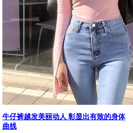
牛仔裤越发美丽动人 彰显出有致的身体
曲线