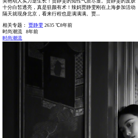
美艳动人实力逆生长！贾静雯的知性气质尽显。贾静雯的皮肤
十分白皙透亮，真是驻颜有术！辣妈贾静雯刚在上海参加活动
隔天就现身北京，看来行程也是满满满。贾...
相关专题：
贾静雯
2635 ℃
8年前
时尚潮流
8年前
时尚潮流