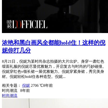
浓艳和黑白画风全都能hold住！这样的倪
妮你打几分
8月21日，倪妮为某时尚杂志拍摄的大片出炉。身穿一袭红色
缎面礼服的倪妮尽显优雅魅力，开启复古与时尚的巧妙碰撞。
倪妮穿红色v领长裙一展优雅魅力。倪妮穿紧身裙，秀完美身
材。倪妮轻松hold住各种造型。倪妮...
相关专题：
倪妮
2706 ℃
8年前
时尚潮流
8年前
时尚潮流