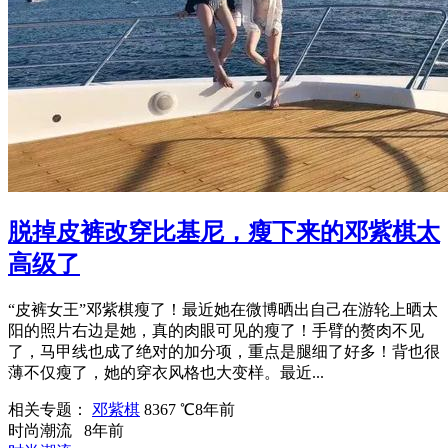
脱掉皮裤改穿比基尼，瘦下来的邓紫棋太
高级了
“皮裤女王”邓紫棋瘦了！最近她在微博晒出自己在游轮上晒太
阳的照片右边是她，真的肉眼可见的瘦了！手臂的赘肉不见
了，马甲线也成了绝对的加分项，重点是腿细了好多！背也很
薄不仅瘦了，她的穿衣风格也大变样。最近...
相关专题：
邓紫棋
8367 ℃
8年前
时尚潮流
8年前