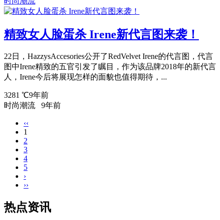
时尚潮流
精致女人脸蛋杀 Irene新代言图来袭！
22日，HazzysAccesories公开了RedVelvet Irene的代言图，代言
图中Irene精致的五官引发了瞩目，作为该品牌2018年的新代言
人，Irene今后将展现怎样的面貌也值得期待，...
3281 ℃
9年前
时尚潮流
9年前
‹‹
1
2
3
4
5
›
››
热点资讯