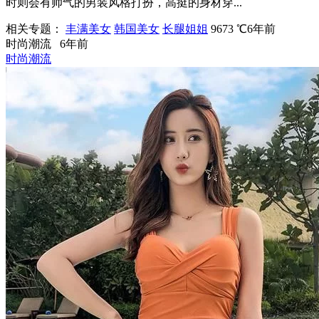
时则会有帅气的男装风格打扮，高挺的身材穿...
相关专题：
丰满美女
韩国美女
长腿姐姐
9673 ℃
6年前
时尚潮流
6年前
时尚潮流