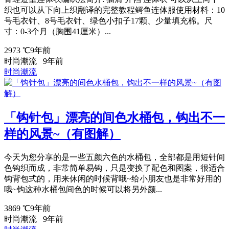
织也可以从下向上织翻译的完整教程鳄鱼连体服使用材料：10
号毛衣针、8号毛衣针、绿色小扣子17颗、少量填充棉。尺
寸：0-3个月（胸围41厘米）...
2973 ℃
9年前
时尚潮流
9年前
时尚潮流
「钩针包」漂亮的间色水桶包，钩出不一
样的风景~（有图解）
今天为您分享的是一些五颜六色的水桶包，全部都是用短针间
色钩织而成，非常简单易钩，只是变换了配色和图案，很适合
钩背包式的，用来休闲的时候背哦~给小朋友也是非常好用的
哦~钩这种水桶包间色的时候可以将另外颜...
3869 ℃
9年前
时尚潮流
9年前