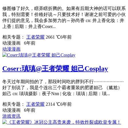
修图修了好久，瞎弄瞎折腾的。如果有后期大神的话可以联系
我，特别需要！价格好说～只要技术好！谢谢之前可爱的小伙
伴们提的意见，我会多加努力的～孙尚香 cn: 井上香化妆：井
上香 | 后期：井上香Coser...
相关专题：
王者荣耀
2661 ℃
6年前
动漫漫画
6年前
动漫漫画
Coser:瑱瑱@王者荣耀 妲己Cosplay
冬天过年期间拍的了，那段时间吃的胖到不行·····················
好了别说了，我是个连出三个霸者重装的肥婆妲己 （尴尬）
妲己 cn: 瑱瑱摄影：夜子Nnn | 化妆：瑱瑱 | 后期：瑱...
相关专题：
王者荣耀
2314 ℃
6年前
动漫漫画
6年前
游戏资讯