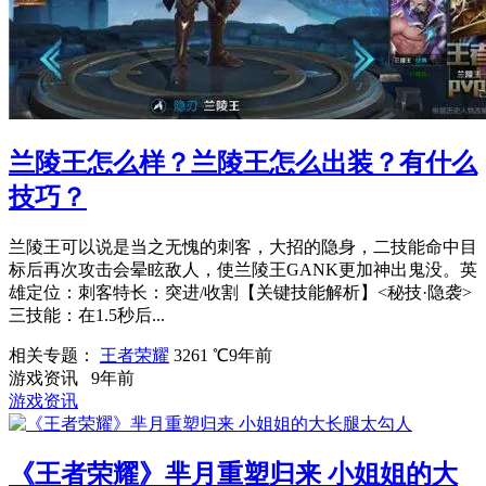
兰陵王怎么样？兰陵王怎么出装？有什么
技巧？
兰陵王可以说是当之无愧的刺客，大招的隐身，二技能命中目
标后再次攻击会晕眩敌人，使兰陵王GANK更加神出鬼没。英
雄定位：刺客特长：突进/收割【关键技能解析】<秘技·隐袭>
三技能：在1.5秒后...
相关专题：
王者荣耀
3261 ℃
9年前
游戏资讯
9年前
游戏资讯
《王者荣耀》芈月重塑归来 小姐姐的大