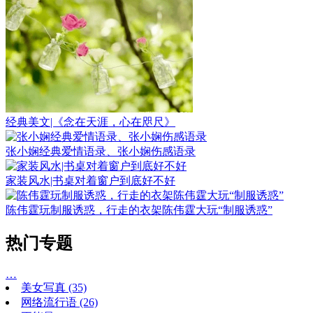
经典美文|《念在天涯，心在咫尺》
张小娴经典爱情语录、张小娴伤感语录
家装风水|书桌对着窗户到底好不好
陈伟霆玩制服诱惑，行走的衣架陈伟霆大玩“制服诱惑”
热门专题
…
美女写真
(35)
网络流行语
(26)