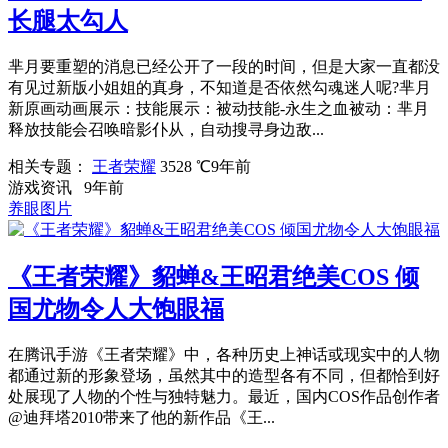
长腿太勾人
芈月要重塑的消息已经公开了一段的时间，但是大家一直都没
有见过新版小姐姐的真身，不知道是否依然勾魂迷人呢?芈月
新原画动画展示：技能展示：被动技能-永生之血被动：芈月
释放技能会召唤暗影仆从，自动搜寻身边敌...
相关专题：
王者荣耀
3528 ℃
9年前
游戏资讯
9年前
养眼图片
《王者荣耀》貂蝉&王昭君绝美COS 倾
国尤物令人大饱眼福
在腾讯手游《王者荣耀》中，各种历史上神话或现实中的人物
都通过新的形象登场，虽然其中的造型各有不同，但都恰到好
处展现了人物的个性与独特魅力。最近，国内COS作品创作者
@迪拜塔2010带来了他的新作品《王...