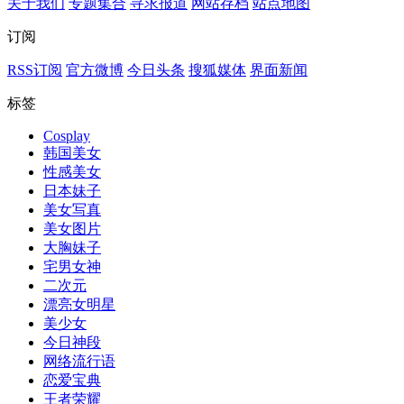
关于我们
专题集合
寻求报道
网站存档
站点地图
订阅
RSS订阅
官方微博
今日头条
搜狐媒体
界面新闻
标签
Cosplay
韩国美女
性感美女
日本妹子
美女写真
美女图片
大胸妹子
宅男女神
二次元
漂亮女明星
美少女
今日神段
网络流行语
恋爱宝典
王者荣耀