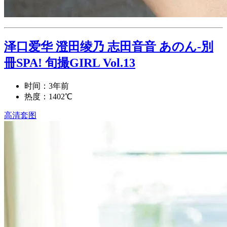
泽口爱华 澄田绫乃 志田音音 あのん-別
冊SPA! 旬撮GIRL Vol.13
时间：3年前
热度：1402℃
高清套图