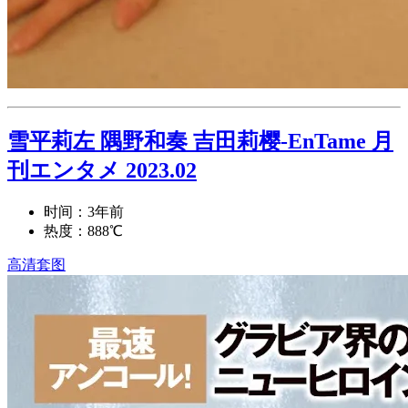
雪平莉左 隅野和奏 吉田莉樱-EnTame 月
刊エンタメ 2023.02
时间：3年前
热度：888℃
高清套图