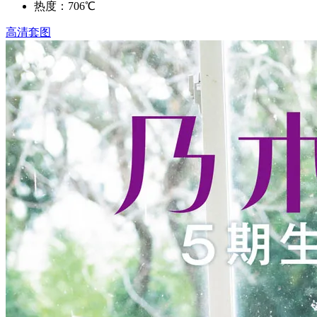
热度：706℃
高清套图