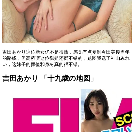
吉田あかり这位新女优不是很熟，感觉有点复制今田美樱当年
的路线，但高桥凛这位御姐还挺不错的，题图我选了神山みれ
い，这妹子的颜值和身材真的很不错。
吉田あかり 「十九歳の地図」