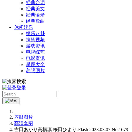
经典台词
经典美文
经典语录
经典歌曲
休闲娱乐
娱乐八卦
搞笑视频
游戏资讯
电视综艺
电影资讯
星座大全
养眼图片
搜索
登录
养眼图片
高清套图
吉田あかり高橋凛 桜田ひより-Flash 2023.03.07 No.1679