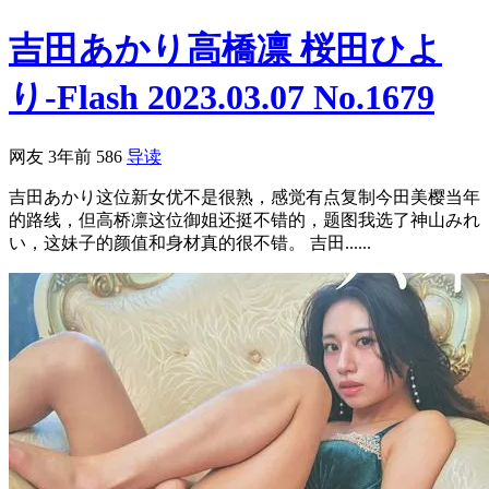
吉田あかり高橋凛 桜田ひよ
り-Flash 2023.03.07 No.1679
网友
3年前
586
导读
吉田あかり这位新女优不是很熟，感觉有点复制今田美樱当年
的路线，但高桥凛这位御姐还挺不错的，题图我选了神山みれ
い，这妹子的颜值和身材真的很不错。 吉田......