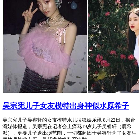
吴宗宪儿子女友模特出身神似水原希子
吴宗宪儿子吴睿轩的女友模特水儿搜狐娱乐讯 8月22日，据台
湾媒体报道，吴宗宪在记者会上痛骂19岁儿子吴睿轩（鹿希
派），更要儿子退出演艺圈，一切都起因于吴睿轩为了女友生