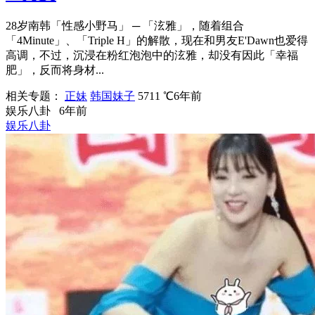
28岁南韩「性感小野马」 ─ 「泫雅」，随着组合
「4Minute」、「Triple H」的解散，现在和男友E'Dawn也爱得
高调，不过，沉浸在粉红泡泡中的泫雅，却没有因此「幸福
肥」，反而将身材...
相关专题：
正妹
韩国妹子
5711 ℃
6年前
娱乐八卦
6年前
娱乐八卦