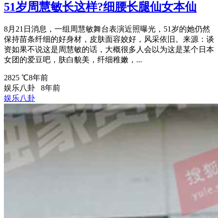
51岁周慧敏长这样?细腰长腿仙女本仙
8月21日消息，一组周慧敏舞台表演近照曝光，51岁的她仍然
保持苗条纤细的好身材，皮肤面容姣好，风采依旧。来源：谈
资如果不说这是周慧敏的话，大概很多人会以为这是某个日本
女团的爱豆吧，肤白貌美，纤细稚嫩，...
2825 ℃
8年前
娱乐八卦
8年前
娱乐八卦