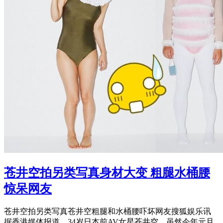
苍井空拍另类写真身材大变 粗腿水桶腰
惊呆网友
苍井空拍另类写真苍井空粗腿和水桶腰吓坏网友搜狐娱乐讯
据香港媒体报道，34岁日本前AV女星苍井空，虽然今年元旦