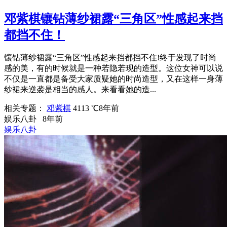
邓紫棋镶钻薄纱裙露“三角区”性感起来挡
都挡不住！
镶钻薄纱裙露“三角区”性感起来挡都挡不住!终于发现了时尚
感的美，有的时候就是一种若隐若现的造型。这位女神可以说
不仅是一直都是备受大家质疑她的时尚造型，又在这样一身薄
纱裙来逆袭是相当的感人。来看看她的造...
相关专题：
邓紫棋
4113 ℃
8年前
娱乐八卦
8年前
娱乐八卦