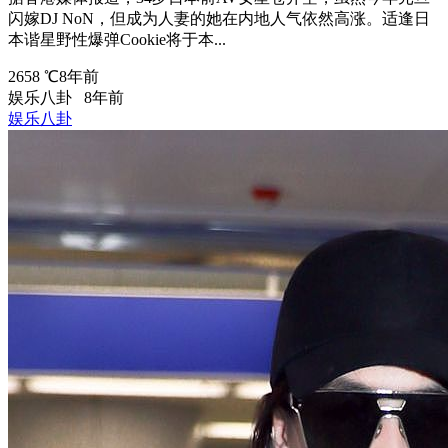
闪嫁DJ NoN，但成为人妻的她在内地人气依然高涨。适逢日
本谐星野性爆弹Cookie将于本...
2658 ℃
8年前
娱乐八卦
8年前
娱乐八卦