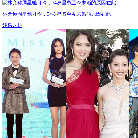
林允称周星驰可怜，54岁星爷至今未婚的原因在此
娱乐八卦