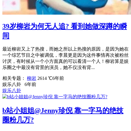
39岁柳岩为何无人追? 看到她做深蹲的瞬
间
最近柳岩又上了热搜，而她之所以上热搜的原因，是因为她在
一个综艺节目之中被调侃，李晨更是因为这件事情再次被粉丝
讨厌，有时候从一个小方面真的可以看清一个人！柳岩算是娱
乐圈之中最没有背景的演员，她不仅没有背...
相关专题：
柳岩
2614 ℃
6年前
娱乐八卦
6年前
娱乐八卦
b站小姐姐@Jenny珍倪 靠一字马的绝技
圈粉几万?