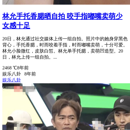
林允手托香腮晒自拍 咬手指嘟嘴卖萌少
女感十足
20日，林允通过社交媒体上传一组自拍。照片中的她身穿黑色
背心，手托香腮，时而咬着手指，时而嘟嘴卖萌，十分可爱。
林允小脸微红，皮肤白皙。林允单手托腮，卖萌凹造型。20
日，林允上传一组自拍。...
2468 ℃
8年前
娱乐八卦
8年前
娱乐八卦