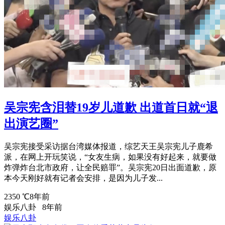
吴宗宪含泪替19岁儿道歉 出道首日就“退
出演艺圈”
吴宗宪接受采访据台湾媒体报道，综艺天王吴宗宪儿子鹿希
派，在网上开玩笑说，“女友生病，如果没有好起来，就要做
炸弹炸台北市政府，让全民赔罪”。吴宗宪20日出面道歉，原
本今天刚好就有记者会安排，是因为儿子发...
2350 ℃
8年前
娱乐八卦
8年前
娱乐八卦