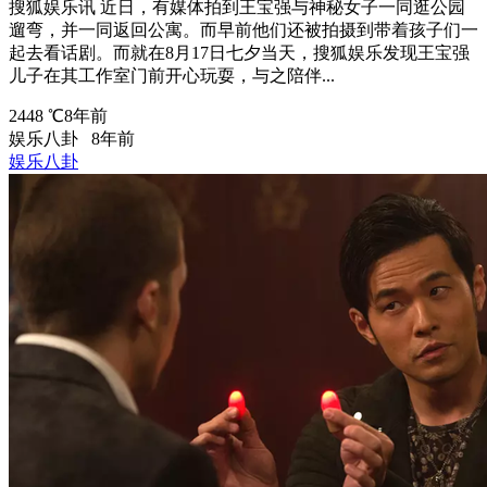
搜狐娱乐讯 近日，有媒体拍到王宝强与神秘女子一同逛公园
遛弯，并一同返回公寓。而早前他们还被拍摄到带着孩子们一
起去看话剧。而就在8月17日七夕当天，搜狐娱乐发现王宝强
儿子在其工作室门前开心玩耍，与之陪伴...
2448 ℃
8年前
娱乐八卦
8年前
娱乐八卦