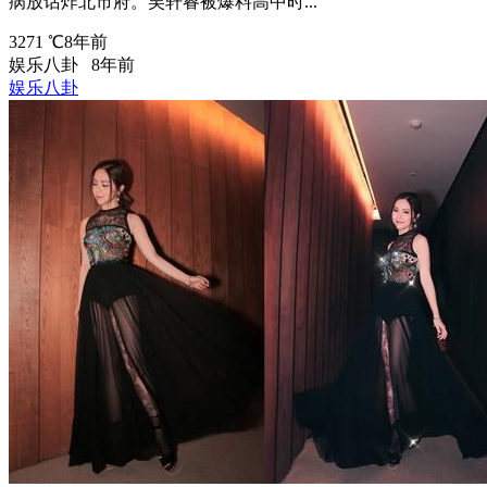
病放话炸北市府。吴轩睿被爆料高中时...
3271 ℃
8年前
娱乐八卦
8年前
娱乐八卦