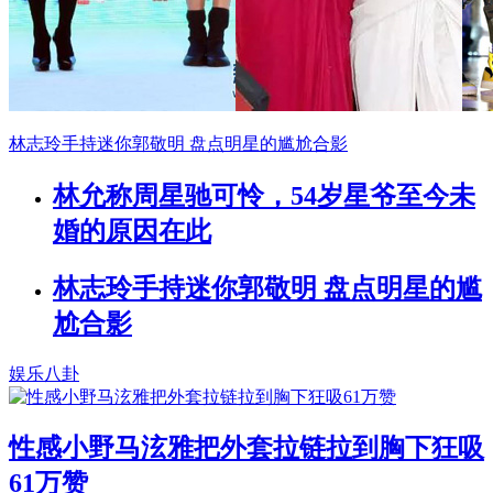
林志玲手持迷你郭敬明 盘点明星的尴尬合影
林允称周星驰可怜，54岁星爷至今未
婚的原因在此
林志玲手持迷你郭敬明 盘点明星的尴
尬合影
娱乐八卦
性感小野马泫雅把外套拉链拉到胸下狂吸
61万赞