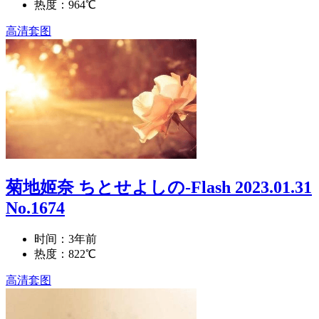
热度：964℃
高清套图
菊地姬奈 ちとせよしの-Flash 2023.01.31
No.1674
时间：3年前
热度：822℃
高清套图