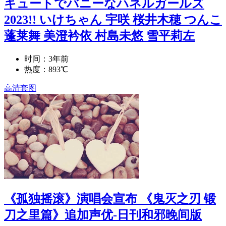
キュートでバニーなハネルガールズ
2023!! いけちゃん 宇咲 桜井木穂 つんこ
蓬莱舞 美澄衿依 村島未悠 雪平莉左
时间：3年前
热度：893℃
高清套图
《孤独摇滚》演唱会宣布 《鬼灭之刃 锻
刀之里篇》追加声优-日刊和邪晚间版