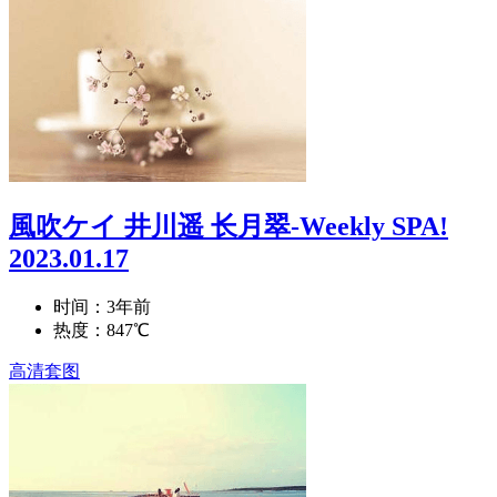
風吹ケイ 井川遥 长月翠-Weekly SPA!
2023.01.17
时间：3年前
热度：847℃
高清套图