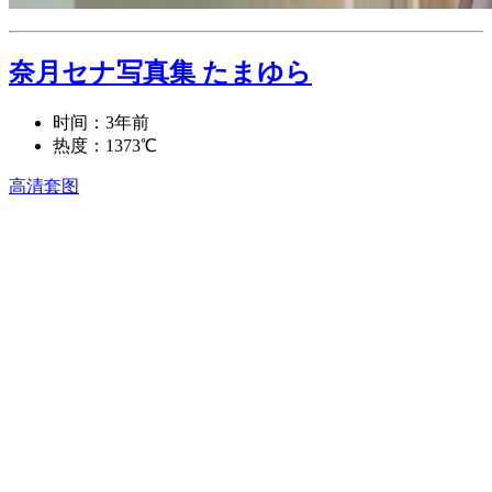
奈月セナ写真集 たまゆら
时间：3年前
热度：1373℃
高清套图