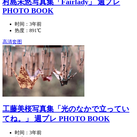
村島未悠写真集「Fairlady」 週プレ
PHOTO BOOK
时间：3年前
热度：891℃
高清套图
工藤美桜写真集「光のなかで立ってい
てね。」 週プレ PHOTO BOOK
时间：3年前