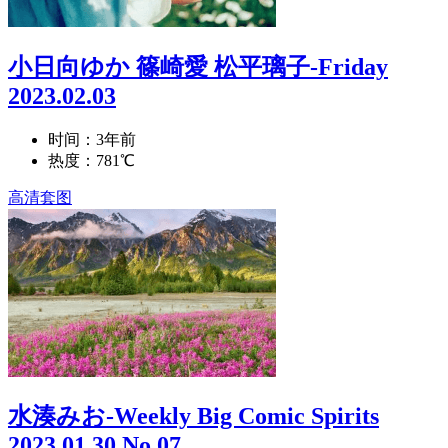
小日向ゆか 篠崎愛 松平璃子-Friday
2023.02.03
时间：3年前
热度：781℃
高清套图
水湊みお-Weekly Big Comic Spirits
2023.01.30 No.07