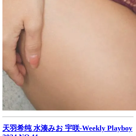
天羽希纯 水湊みお 宇咲-Weekly Playboy