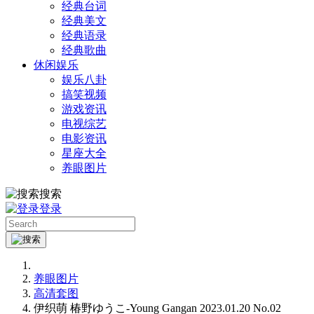
经典台词
经典美文
经典语录
经典歌曲
休闲娱乐
娱乐八卦
搞笑视频
游戏资讯
电视综艺
电影资讯
星座大全
养眼图片
搜索
登录
养眼图片
高清套图
伊织萌 椿野ゆうこ-Young Gangan 2023.01.20 No.02