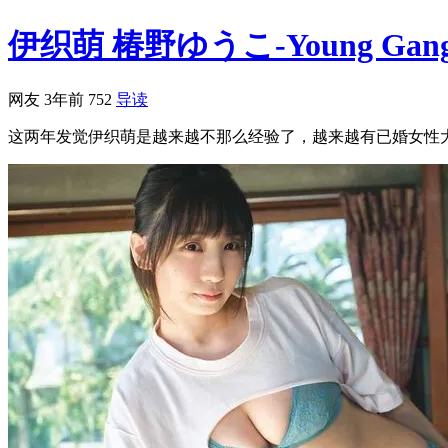
伊织萌 椿野ゆうこ-Young Gangan 
网友
3年前
752
导读
这两年发觉伊织萌是越来越不那么经验了，越来越有已婚女性大妈的感