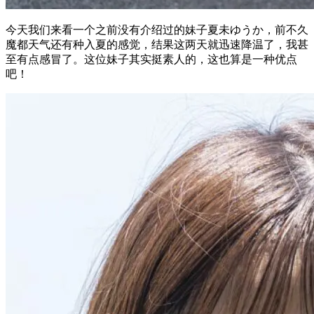
今天我们来看一个之前没有介绍过的妹子夏未ゆうか，前不久
魔都天气还有种入夏的感觉，结果这两天就迅速降温了，我甚
至有点感冒了。这位妹子其实挺素人的，这也算是一种优点
吧！