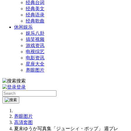
经典台词
经典美文
经典语录
经典歌曲
休闲娱乐
娱乐八卦
搞笑视频
游戏资讯
电视综艺
电影资讯
星座大全
养眼图片
搜索
登录
养眼图片
高清套图
夏未ゆうか写真集「ジューシィ・ポップ」 週プレ