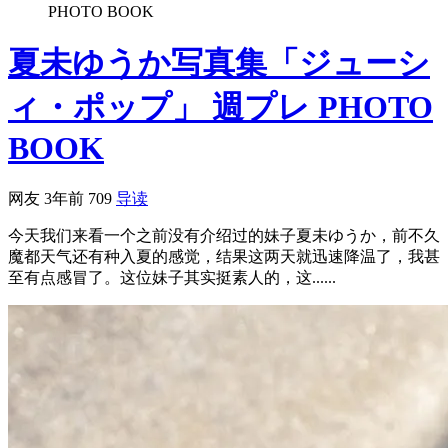
PHOTO BOOK
夏未ゆうか写真集「ジューシ
ィ・ポップ」 週プレ PHOTO
BOOK
网友
3年前
709
导读
今天我们来看一个之前没有介绍过的妹子夏未ゆうか，前不久
魔都天气还有种入夏的感觉，结果这两天就迅速降温了，我甚
至有点感冒了。这位妹子其实挺素人的，这......