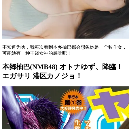
不知道为啥，我每次看到本乡柚巴都会想象她是一个牧羊女，
可能她有一种丰饶女神的感觉吧！
本郷柚巴(NMB48) オトナゆず、降臨！
エガサリ 港区カノジョ！