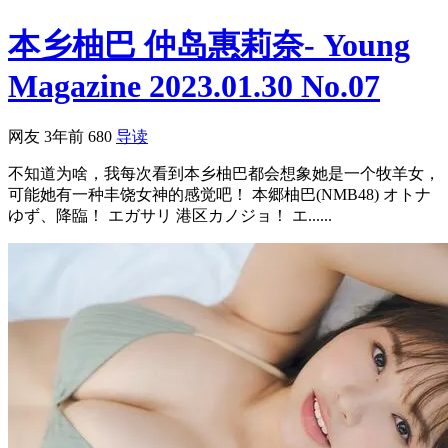
本乡柚巴 仲岛惠莉奈- Young
Magazine 2023.01.30 No.07
网友
3年前
680
导读
不知道为啥，我每次看到本乡柚巴都会想象她是一个牧羊女，
可能她有一种丰饶女神的感觉吧！ 本郷柚巴(NMB48) オトナ
ゆず、降臨！ エガサリ 港区カノジョ！ エ......