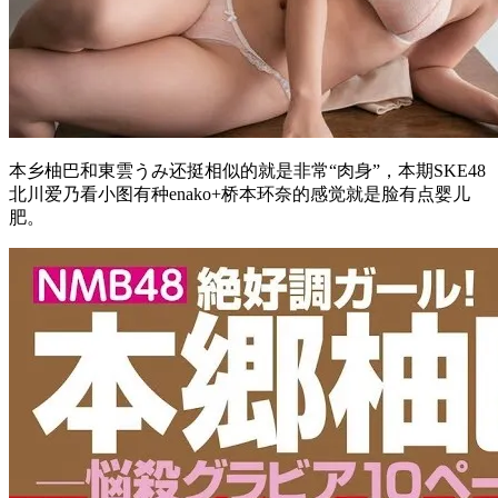
本乡柚巴和東雲うみ还挺相似的就是非常“肉身”，本期SKE48
北川爱乃看小图有种enako+桥本环奈的感觉就是脸有点婴儿
肥。