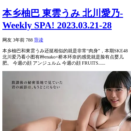
本乡柚巴 東雲うみ 北川愛乃-
Weekly SPA! 2023.03.21-28
网友
3年前
788
导读
本乡柚巴和東雲うみ还挺相似的就是非常“肉身”，本期SKE48
北川爱乃看小图有种enako+桥本环奈的感觉就是脸有点婴儿
肥。 今週の顔 アンジュルム 今週の顔 FRUITS......