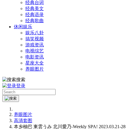
经典台词
经典美文
经典语录
经典歌曲
休闲娱乐
娱乐八卦
搞笑视频
游戏资讯
电视综艺
电影资讯
星座大全
养眼图片
搜索
登录
养眼图片
高清套图
本乡柚巴 東雲うみ 北川愛乃-Weekly SPA! 2023.03.21-28