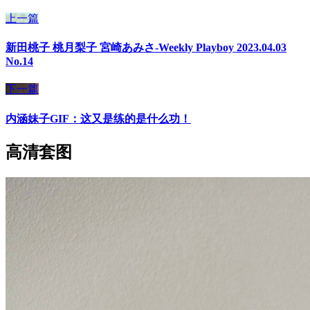
上一篇
新田桃子 桃月梨子 宮崎あみさ-Weekly Playboy 2023.04.03
No.14
下一篇
内涵妹子GIF：这又是练的是什么功！
高清套图