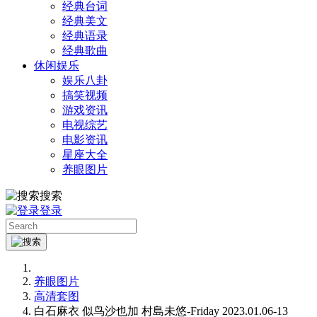
经典台词
经典美文
经典语录
经典歌曲
休闲娱乐
娱乐八卦
搞笑视频
游戏资讯
电视综艺
电影资讯
星座大全
养眼图片
搜索
登录
养眼图片
高清套图
白石麻衣 似鸟沙也加 村島未悠-Friday 2023.01.06-13