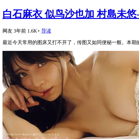
白石麻衣 似鸟沙也加 村島未悠-Frida
网友
3年前
1.6K+
导读
最近今天常用的图床又打不开了，传图又如同便秘一般。本期的封