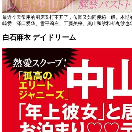
最近今天常用的图床又打不开了，传图又如同便秘一般。本期
崎爱、泽口爱华、雪平莉左、工藤美桜、奥山和纱和都丸纱也
白石麻衣 デイドリーム