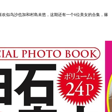
喜欢似鸟沙也加和村島未悠，这期还有一个6位美女的合集，篠