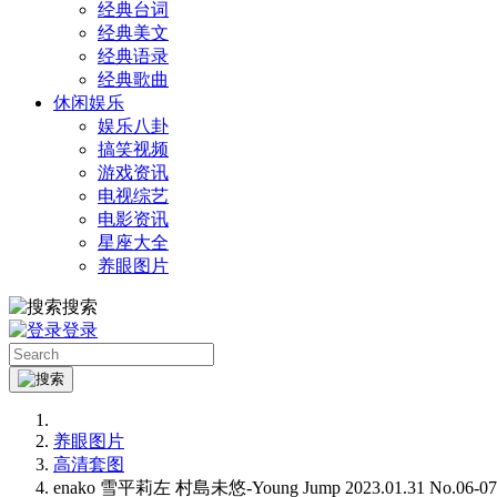
经典台词
经典美文
经典语录
经典歌曲
休闲娱乐
娱乐八卦
搞笑视频
游戏资讯
电视综艺
电影资讯
星座大全
养眼图片
搜索
登录
养眼图片
高清套图
enako 雪平莉左 村島未悠-Young Jump 2023.01.31 No.06-07