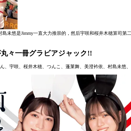
莉左和村島未悠是Jimmy一直大力推崇的，然后宇咲和桜井木穂算
ズが丸々一冊グラビアジャック!!
ゃん、宇咲、桜井木穂、つんこ、蓬莱舞、美澄衿依、村島未悠、