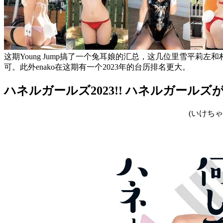
这期Young Jump搞了一个兔耳娘的汇总，这几位里雪平
可。此外enako在这期有一个2023年的台历排名更大。
ハネルガールズ2023!! ハネルガール
(いけち