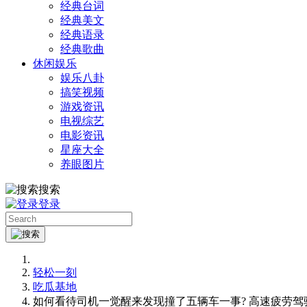
经典台词
经典美文
经典语录
经典歌曲
休闲娱乐
娱乐八卦
搞笑视频
游戏资讯
电视综艺
电影资讯
星座大全
养眼图片
搜索
登录
轻松一刻
吃瓜基地
如何看待司机一觉醒来发现撞了五辆车一事? 高速疲劳驾