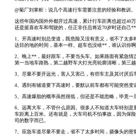
@菊厂刘掌柜：说几个高速行车需要注意的经验和教训。
这些年国内国外外都开过高速，累计行车距离也超过40
还是挺喜欢车和驾驶的，任正非任总将近70岁时还自己*
1、开高速时别总变道，既危险又没有意义，省不了太多
达目的地的时间，基本一样。超车也没啥**，谁认识你
2、晚上**，最好跟车，不要当头车。如果路面有紧急
第一当地车路熟，第二越野车大灯光亮轮廓清晰，第三越
3、尽量不要开远光，害人又害己，有些车主及其讨厌后
4、遇到有辅道要下高速时，要默认前车都有可能突然变
5、高速爆胎的概率虽然很低，但还是不能忽略，毕竟一
6、远离大车，不管什么原因。很多人不知道大车特别是重
车距离上百米。还有就是，大车司机不怕事故，因为保险
司的数字而已。
7、应急车道尽量不要走，省不了太多时间，摄像头的密