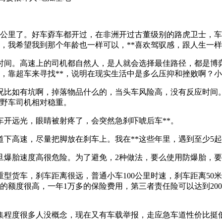
万公里了。好车孬车都开过，在非洲开过古董级别的路虎卫士，车
*，我希望我到那个年龄也一样可以，**喜欢驾驭感，跟人生一
时间。高速上的司机都自然人，是人就会选择最佳路径，都是博
啊，靠超车来寻找**，说明在现实生活中是多么压抑和挫败啊？
情况比如有坑啊，掉落物品什么的，当头车风险高，没有反应时间
野车司机相对稳重。
车开远光，眼睛被射疼了，会突然急刹吓唬后车**。
道下高速，尽量把脚放在刹车上。我在**这些年里，遇到至少5
旦爆胎速度高很危险。为了避免，2种做法，要么使用防爆胎，
型货车，刹车距离很远，普通小车100公里时速，刹车距离50
的额度很高，一年1万多的保险费用，第三者责任险可以达到20
集程度很多人没概念，现在又有车载举报，走应急车道性价比挺