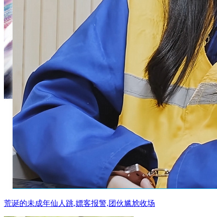
荒诞的未成年仙人跳,嫖客报警,团伙尴尬收场