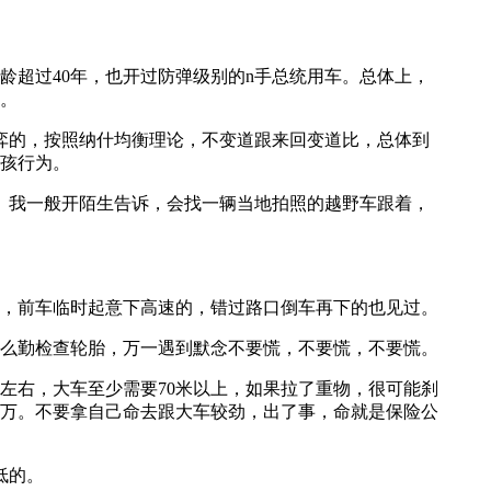
龄超过40年，也开过防弹级别的n手总统用车。总体上，
样。
弈的，按照纳什均衡理论，不变道跟来回变道比，总体到
小孩行为。
。我一般开陌生告诉，会找一辆当地拍照的越野车跟着，
起，前车临时起意下高速的，错过路口倒车再下的也见过。
要么勤检查轮胎，万一遇到默念不要慌，不要慌，不要慌。
米左右，大车至少需要70米以上，如果拉了重物，很可能刹
0万。不要拿自己命去跟大车较劲，出了事，命就是保险公
低的。