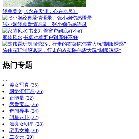
经典美文|《念在天涯，心在咫尺》
张小娴经典爱情语录、张小娴伤感语录
家装风水|书桌对着窗户到底好不好
陈伟霆玩制服诱惑，行走的衣架陈伟霆大玩“制服诱惑”
热门专题
…
美女写真
(35)
网络流行语
(26)
正能量
(22)
恋爱宝典
(26)
奇闻异事
(24)
明星八卦
(22)
漂亮女明星
(28)
宅男女神
(30)
二次元
(29)