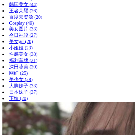
韩国美女
(44)
王者荣耀
(26)
百度云资源
(20)
Cosplay
(49)
美女图片
(33)
今日神段
(27)
美女gif
(20)
小姐姐
(23)
性感美女
(38)
福利车牌
(21)
深田咏美
(20)
网红
(25)
美少女
(28)
大胸妹子
(33)
日本妹子
(37)
正妹
(20)