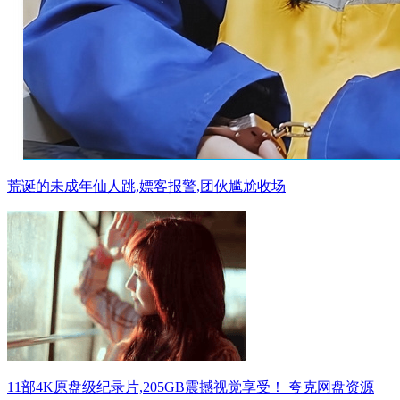
荒诞的未成年仙人跳,嫖客报警,团伙尴尬收场
11部4K原盘级纪录片,205GB震撼视觉享受！ 夸克网盘资源