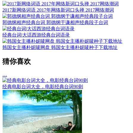
2017新网络词语 2017年网络新词口头禅 2017网络潮词
郭德纲相声经典台词 郭德纲于谦相声经典段子台词
经典台词|大话西游经典台词语录
韩国女主播朴妮唛网盘 韩国女主播朴妮唛种子下载地址
猜你喜欢
…
经典电影台词大全，电影经典台词90则