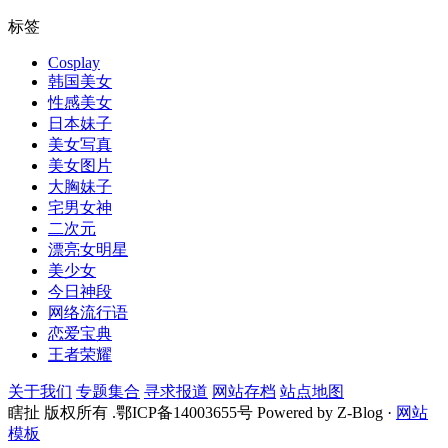
标签
Cosplay
韩国美女
性感美女
日本妹子
美女写真
美女图片
大胸妹子
宅男女神
二次元
漂亮女明星
美少女
今日神段
网络流行语
恋爱宝典
王者荣耀
关于我们
专题集合
寻求报道
网站存档
站点地图
瞎扯 版权所有 .鄂ICP备14003655号 Powered by Z-Blog ·
网站
模板