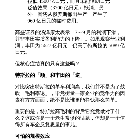
拉低 4500 亿日元，而且未能借助日元
贬值效果（3700 亿日元）抵消。另
外，围绕从俄罗斯撤出生产，产生了
969 亿日元的临时费用。
高盛证券的汤泽康太表示「7～9 月的利润下滑，
并非丰田实质盈利能力的下降」。如果观察营业利
润，丰田为 5627 亿日元，仍高于特斯拉的 5089 亿
日元。
但核心症结真的只有这些吗？
特斯拉的「顺」和丰田的「逆」
对比突出特斯拉的单车利润高，我们并不是为了鼓
吹「毛利率论」，毕竟衡量一家企业的竞争力的因
素有方方面面，绝不是比谁更能挣钱那么简单。
重要的是，特斯拉高毛利的背后它究竟做对了什
么？这或许是一个老生常谈的话题，但却是一个值
得所有车企反复思量的事儿。
可怕的规模效应