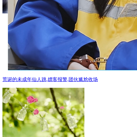
荒诞的未成年仙人跳,嫖客报警,团伙尴尬收场