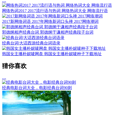
…
网络热词2017 2017流行语与热词 网络热词大全 网络流行语
2017新网络词语 2017年网络新词口头禅 2017网络潮词
郭德纲相声经典台词 郭德纲于谦相声经典段子台词
经典台词|大话西游经典台词语录
韩国女主播朴妮唛网盘 韩国女主播朴妮唛种子下载地址
猜你喜欢
…
经典电影台词大全，电影经典台词90则