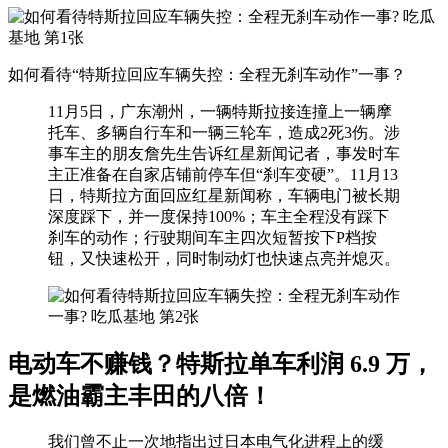
如何看待“特斯拉回应车辆失控：全程无刹车动作”一事？
11月5日，广东潮州，一辆特斯拉接连撞上一辆摩
托车、多辆自行车和一辆三轮车，造成2死3伤。涉
事车主的朋友詹先生告诉红星新闻记者，事发时车
主正准备在自家店铺前停车但“刹车变硬”。11月13
日，特斯拉方面回应红星新闻称，车辆电门被长期
深度踩下，并一度保持100%；车主全程没有踩下
刹车的动作；行驶期间车主四次短暂按下P档按
钮，又快速松开，同时制动灯也快速点亮并熄灭。
电动车不赚钱？特斯拉单车利润 6.9 万，
是燃油霸主丰田的八倍！
我们曾不止一次地指出过日本电气化进程上的缓