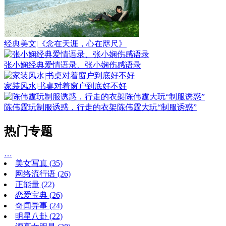
经典美文|《念在天涯，心在咫尺》
张小娴经典爱情语录、张小娴伤感语录
家装风水|书桌对着窗户到底好不好
陈伟霆玩制服诱惑，行走的衣架陈伟霆大玩“制服诱惑”
热门专题
…
美女写真
(35)
网络流行语
(26)
正能量
(22)
恋爱宝典
(26)
奇闻异事
(24)
明星八卦
(22)