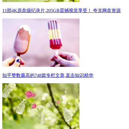
11部4K原盘级纪录片,205GB震撼视觉享受！ 夸克网盘资源
知乎赞数最高的748篇专栏文章,直击知识精华