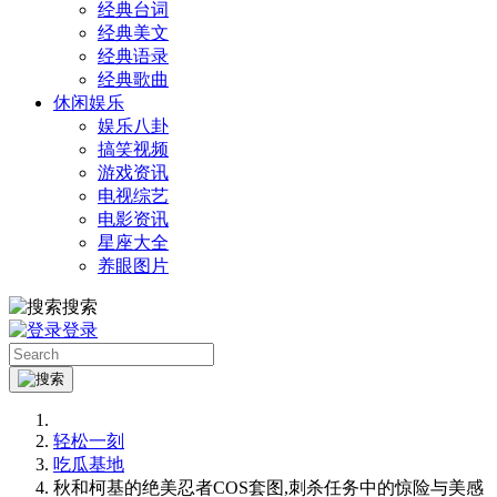
经典台词
经典美文
经典语录
经典歌曲
休闲娱乐
娱乐八卦
搞笑视频
游戏资讯
电视综艺
电影资讯
星座大全
养眼图片
搜索
登录
轻松一刻
吃瓜基地
秋和柯基的绝美忍者COS套图,刺杀任务中的惊险与美感