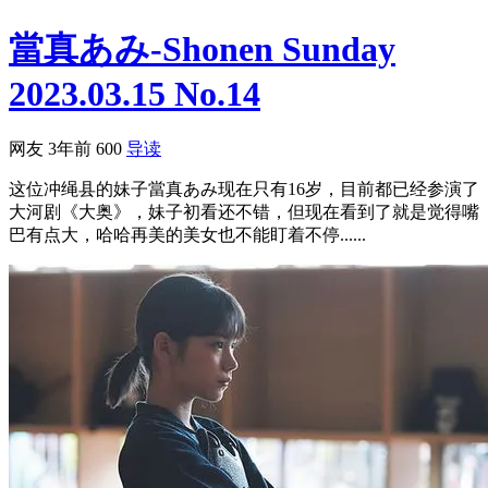
當真あみ-Shonen Sunday
2023.03.15 No.14
网友
3年前
600
导读
这位冲绳县的妹子當真あみ现在只有16岁，目前都已经参演了
大河剧《大奥》，妹子初看还不错，但现在看到了就是觉得嘴
巴有点大，哈哈再美的美女也不能盯着不停......