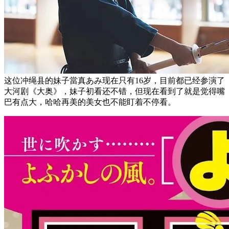
这位冲绳县的妹子當真あみ现在只有16岁，目前都已经参演了
大河剧《大奥》，妹子初看还不错，但现在看到了就是觉得嘴
巴有点大，哈哈再美的美女也不能盯着不停看。