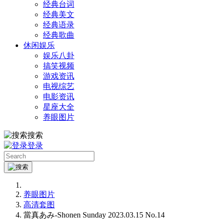
经典台词
经典美文
经典语录
经典歌曲
休闲娱乐
娱乐八卦
搞笑视频
游戏资讯
电视综艺
电影资讯
星座大全
养眼图片
搜索
登录
养眼图片
高清套图
當真あみ-Shonen Sunday 2023.03.15 No.14