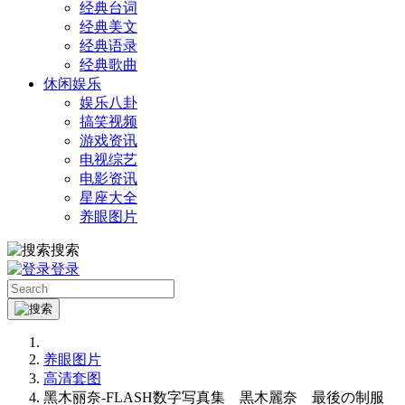
经典台词
经典美文
经典语录
经典歌曲
休闲娱乐
娱乐八卦
搞笑视频
游戏资讯
电视综艺
电影资讯
星座大全
养眼图片
搜索
登录
养眼图片
高清套图
黑木丽奈-FLASH数字写真集 黒木麗奈 最後の制服