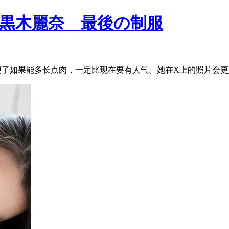
 黒木麗奈 最後の制服
了如果能多长点肉，一定比现在要有人气。她在X上的照片会更好点，