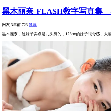
黑木丽奈-FLASH数字写真集
网友
3年前
723
导读
黒木麗奈，这妹子卖点是九头身的，173cm的妹子很骨感，太瘦