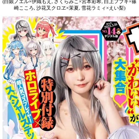
(白銀ノエル×伊織もえ, さくらみこ×宮本彩希, 白上フブキ×篠
崎こころ, 沙花叉クロヱ×茉夏, 雪花ラミィ×えい梨)