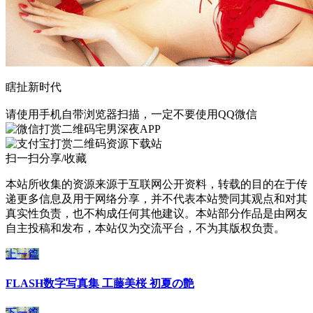
瞎扯新时代
请使用手机自带浏览器扫描，一定不要使用QQ微信
宅男深夜APP
资源下载站
扫一扫分享/收藏
本站所收集的资源来源于互联网公开资料，转载的目的在于传
递更多信息及用于网络分享，并不代表本站赞同其观点和对其
真实性负责，也不构成任何其他建议。本站部分作品是由网友
自主投稿和发布，本站仅为交流平台，不为其版权负责。
上一篇
FLASH数字写真集 工藤美桜 初夏の艶
下一篇