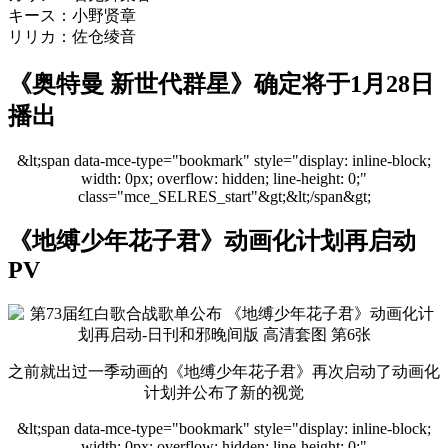
キース：小野贤章
リリカ：佐仓绫音
《奥特曼 新世代群星》确定将于1月28日
播出
&lt;span data-mce-type="bookmark" style="display: inline-block;
width: 0px; overflow: hidden; line-height: 0;"
class="mce_SELRES_start"&gt; &lt;/span&gt;
《地缚少年花子君》动画化计划再启动
PV
之前就出过一季动画的《地缚少年花子君》再次启动了动画化
计划并公布了新的视觉
&lt;span data-mce-type="bookmark" style="display: inline-block;
width: 0px; overflow: hidden; line-height: 0;"