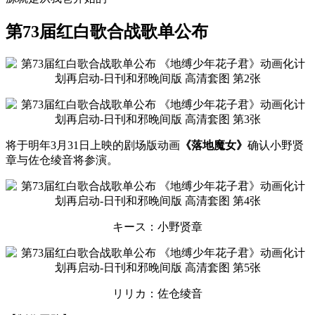
第73届红白歌合战歌单公布
将于明年3月31日上映的剧场版动画
《落地魔女》
确认小野贤
章与佐仓绫音将参演。
キース：小野贤章
リリカ：佐仓绫音