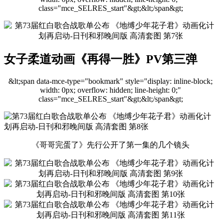
class="mce_SELRES_start"&gt; &lt;/span&gt;
女子柔道动画《再得一胜》PV第三弹
&lt;span data-mce-type="bookmark" style="display: inline-block;
width: 0px; overflow: hidden; line-height: 0;"
class="mce_SELRES_start"&gt; &lt;/span&gt;
《哥哥完蛋了》先行公开了第一集的几个镜头