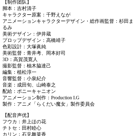
【制作团队】
脚本：吉村清子
キャラクター原案：千野えなが
アニメーションキャラクターデザイン・総作画監督：杉田ま
るみ
美術デザイン：伊井蔵
プロップデザイン：高橋靖子
色彩設計：大塚眞純
美術監督：青井考、岡本好司
3D：高賀茂寛人
撮影監督：柚木脇達己
編集：植松淳一
音響監督：小泉紀介
音楽：成田旬、山崎泰之
配給：ポニーキャニオン
アニメーション制作：Production I.G
製作：アニメ「らくだい魔女」製作委員会
【配音声优】
フウカ：井上ほの花
チトセ：田村睦心
カリン：石见舞菜香