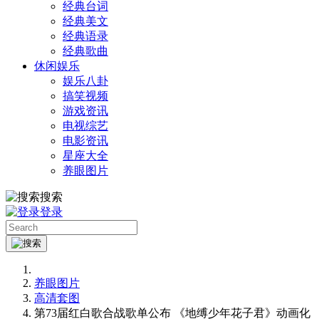
经典台词
经典美文
经典语录
经典歌曲
休闲娱乐
娱乐八卦
搞笑视频
游戏资讯
电视综艺
电影资讯
星座大全
养眼图片
搜索
登录
养眼图片
高清套图
第73届红白歌合战歌单公布 《地缚少年花子君》动画化