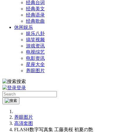
经典台词
经典美文
经典语录
经典歌曲
休闲娱乐
娱乐八卦
搞笑视频
游戏资讯
电视综艺
电影资讯
星座大全
养眼图片
搜索
登录
养眼图片
高清套图
FLASH数字写真集 工藤美桜 初夏の艶