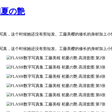
初夏の艶
写真，这个时候她还没有剪短发。工藤美樱的修长的身材加上小性感还
字写真，这个时候她还没有剪短发。工藤美樱的修长的身材加上