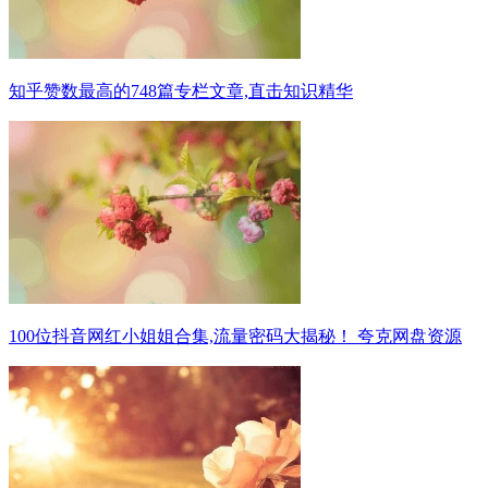
知乎赞数最高的748篇专栏文章,直击知识精华
100位抖音网红小姐姐合集,流量密码大揭秘！ 夸克网盘资源