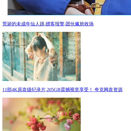
荒诞的未成年仙人跳,嫖客报警,团伙尴尬收场
11部4K原盘级纪录片,205GB震撼视觉享受！ 夸克网盘资源