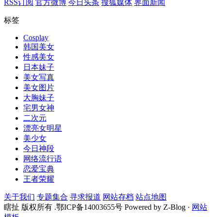
RSS订阅
官方微博
今日头条
搜狐媒体
界面新闻
标签
Cosplay
韩国美女
性感美女
日本妹子
美女写真
美女图片
大胸妹子
宅男女神
二次元
漂亮女明星
美少女
今日神段
网络流行语
恋爱宝典
王者荣耀
关于我们
专题集合
寻求报道
网站存档
站点地图
瞎扯 版权所有 .鄂ICP备14003655号 Powered by Z-Blog ·
网站