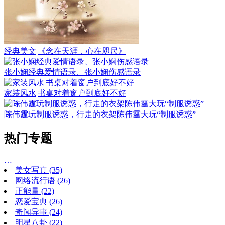
经典美文|《念在天涯，心在咫尺》
张小娴经典爱情语录、张小娴伤感语录
家装风水|书桌对着窗户到底好不好
陈伟霆玩制服诱惑，行走的衣架陈伟霆大玩“制服诱惑”
热门专题
…
美女写真
(35)
网络流行语
(26)
正能量
(22)
恋爱宝典
(26)
奇闻异事
(24)
明星八卦
(22)