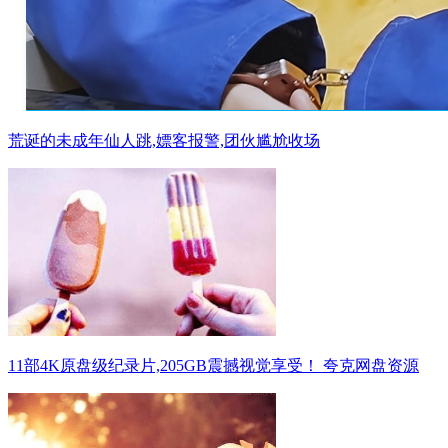
荒诞的未成年仙人跳,嫖客报警,团伙尴尬收场
11部4K原盘级纪录片,205GB震撼视觉享受！ 夸克网盘资源