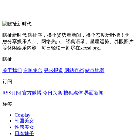
瞎扯新时代|瞎扯淡，换个姿势看新闻，换个态度玩吐槽！为
您分享娱乐八卦、网络热点、经典语录、星座运势、养眼图片
等休闲娱乐内容。每日轻松一刻尽在xcxsd.org。
瞎扯
关于我们
专题集合
寻求报道
网站存档
站点地图
订阅
RSS订阅
官方微博
今日头条
搜狐媒体
界面新闻
标签
Cosplay
韩国美女
性感美女
日本妹子