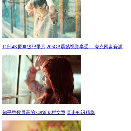
11部4K原盘级纪录片,205GB震撼视觉享受！ 夸克网盘资源
知乎赞数最高的748篇专栏文章,直击知识精华