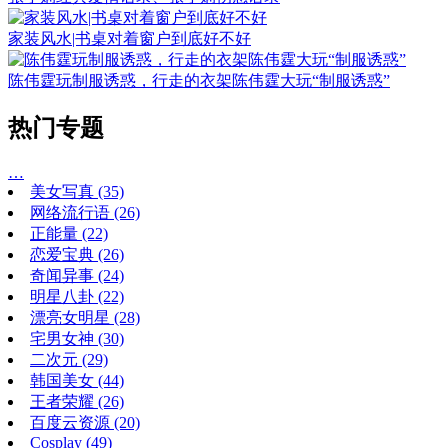
家装风水|书桌对着窗户到底好不好
陈伟霆玩制服诱惑，行走的衣架陈伟霆大玩“制服诱惑”
热门专题
…
美女写真
(35)
网络流行语
(26)
正能量
(22)
恋爱宝典
(26)
奇闻异事
(24)
明星八卦
(22)
漂亮女明星
(28)
宅男女神
(30)
二次元
(29)
韩国美女
(44)
王者荣耀
(26)
百度云资源
(20)
Cosplay
(49)