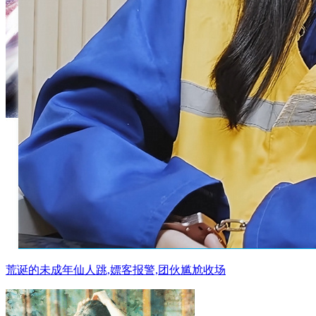
荒诞的未成年仙人跳,嫖客报警,团伙尴尬收场