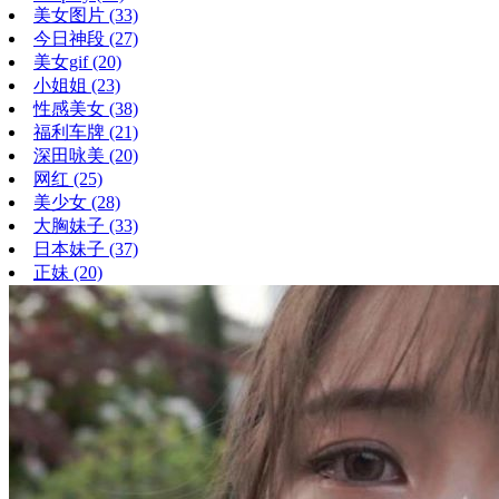
美女图片
(33)
今日神段
(27)
美女gif
(20)
小姐姐
(23)
性感美女
(38)
福利车牌
(21)
深田咏美
(20)
网红
(25)
美少女
(28)
大胸妹子
(33)
日本妹子
(37)
正妹
(20)