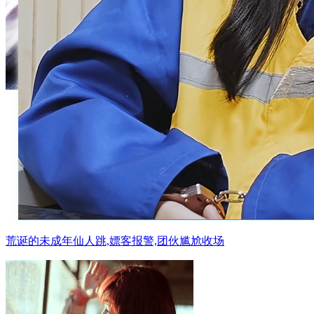
荒诞的未成年仙人跳,嫖客报警,团伙尴尬收场