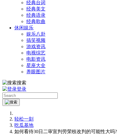
经典台词
经典美文
经典语录
经典歌曲
休闲娱乐
娱乐八卦
搞笑视频
游戏资讯
电视综艺
电影资讯
星座大全
养眼图片
搜索
登录
轻松一刻
吃瓜基地
如何看待30日二审宣判劳荣枝改判的可能性大吗?