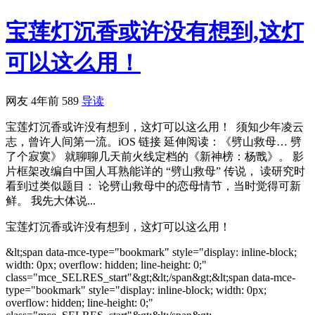
宝莲灯沉香或许没有想到,这灯
可以这么用！
网友
4年前
589
导读
宝莲灯沉香或许没有想到，这灯可以这么用！ 须知少年凌云
志，曾许人间第一流。iOS 链接 延伸阅读：《劈山救母… 劈
了个寂寞》 就聊聊几天前火线定档的《新神榜：杨戬》。 影
片框架改编自中国人耳熟能详的 “劈山救母” 传说， 读研究时
看到过类似题目： 论劈山救母中的恋母情节，当时觉得可新
鲜。 我先大体说...
宝莲灯沉香或许没有想到，这灯可以这么用！
&lt;span data-mce-type="bookmark" style="display: inline-block;
width: 0px; overflow: hidden; line-height: 0;"
class="mce_SELRES_start"&gt; &lt;/span&gt;&lt;span data-mce-
type="bookmark" style="display: inline-block; width: 0px;
overflow: hidden; line-height: 0;"