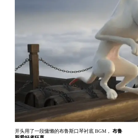
开头用了一段慵懒的布鲁斯口琴衬底 BGM，
布鲁
斯爱好者狂喜。