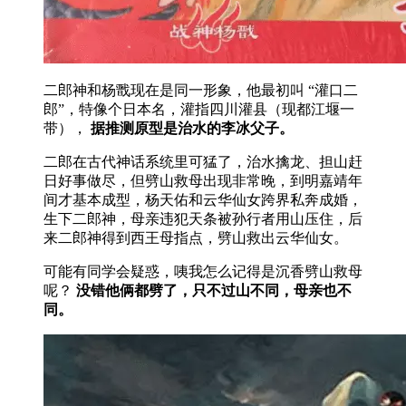
二郎神和杨戬现在是同一形象，他最初叫 “灌口二
郎”，特像个日本名，灌指四川灌县（现都江堰一
带），
据推测原型是治水的李冰父子。
二郎在古代神话系统里可猛了，治水擒龙、担山赶
日好事做尽，但劈山救母出现非常晚，到明嘉靖年
间才基本成型，杨天佑和云华仙女跨界私奔成婚，
生下二郎神，母亲违犯天条被孙行者用山压住，后
来二郎神得到西王母指点，劈山救出云华仙女。
可能有同学会疑惑，咦我怎么记得是沉香劈山救母
呢？
没错他俩都劈了，只不过山不同，母亲也不
同。