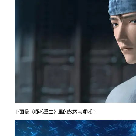
下面是《哪吒重生》里的敖丙与哪吒：