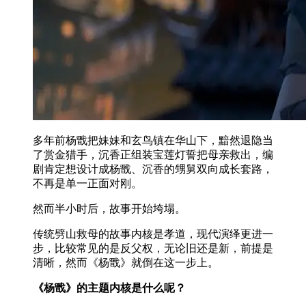
多年前杨戬把妹妹和玄鸟镇在华山下，黯然退隐当
了赏金猎手，沉香正组装宝莲灯誓把母亲救出，编
剧肯定想设计成杨戬、沉香的甥舅双向成长套路，
不再是单一正面对刚。
然而半小时后，故事开始垮塌。
传统劈山救母的故事内核是孝道，现代演绎更进一
步，比较常见的是反父权，无论旧还是新，前提是
清晰，然而《杨戬》就倒在这一步上。
《杨戬》的主题内核是什么呢？