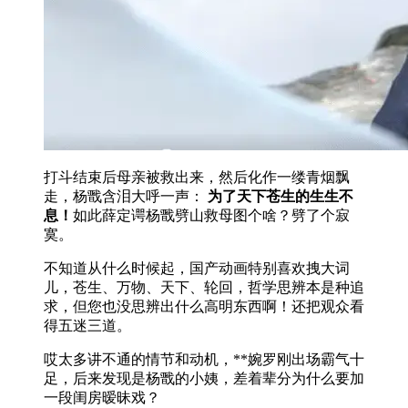
打斗结束后母亲被救出来，然后化作一缕青烟飘
走，杨戬含泪大呼一声：
为了天下苍生的生生不
息！
如此薛定谔杨戬劈山救母图个啥？劈了个寂
寞。
不知道从什么时候起，国产动画特别喜欢拽大词
儿，苍生、万物、天下、轮回，哲学思辨本是种追
求，但您也没思辨出什么高明东西啊！还把观众看
得五迷三道。
哎太多讲不通的情节和动机，**婉罗刚出场霸气十
足，后来发现是杨戬的小姨，差着辈分为什么要加
一段闺房暧昧戏？