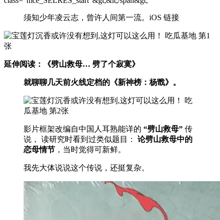
class="mce_SELRES_start"&gt; &lt;/span&gt;
须知少年凌云志，曾许人间第一流。iOS 链接
延伸阅读：《劈山救母… 劈了个寂寞》
就聊聊几天前火线定档的《新神榜：杨戬》。
影片框架改编自中国人耳熟能详的
“劈山救母”
传
说， 读研究时看到过类似题目：
论劈山救母中的
恋母情节
，当时觉得可新鲜。
我先大体说说这个传说，还挺复杂。