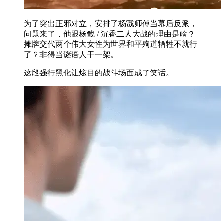
为了突出正邪对立，安排了杨戬师傅当幕后反派，
问题来了，他跟杨戬 / 沉香二人大战的理由是啥？
摊牌交代两个伟大女性为世界和平殉道牺牲不就行
了？非得当谜语人干一架。
这段强行黑化让炫目的战斗场面成了笑话。