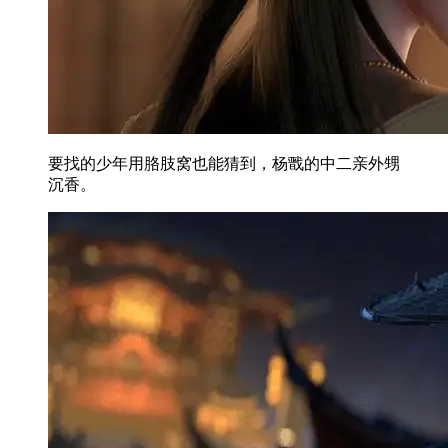
要找的少年用胳肢窝也能猜到，杨戬的中二亲外甥
沉香。