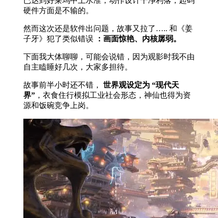
已达到好莱坞中上水准，动作设计干净利落，起码
硬件方面是不输的。
然而这次还是软件出问题，故事又拉了….. 和《姜
子牙》犯了类似错误
：画面惊艳、内核孱弱。
下面我大体聊聊，可能会说错，因为观影时我不由
自主瞌睡好几次，大家多担待。
故事前半小时还不错，
世界观设定为 “现代天
界”
，衣食住行模拟工业社会形态，神仙也得为资
源和饭碗竞争上岗。