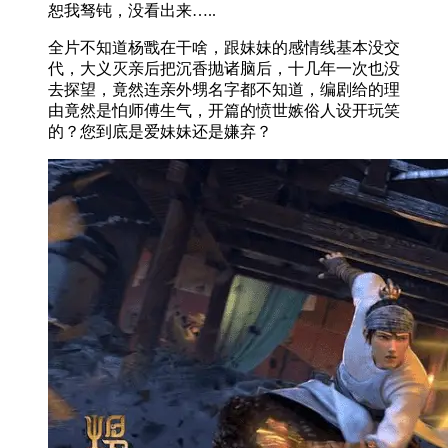
恕我驽钝，没看出来…..
全片不知道杨戬在干啥，跟妹妹的感情线基本没交
代，大义灭亲后把沉香抛诸脑后，十几年一次也没
去探望，竟然连亲外甥名字都不知道，编剧给的理
由竟然是怕师傅生气，开篇的愤世嫉俗人设开玩笑
的？您到底是爱妹妹还是嫌弃？