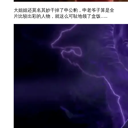
大姐姐还莫名其妙干掉了申公豹，申老爷子算是全
片比较出彩的人物，就这么可耻地领了盒饭…..