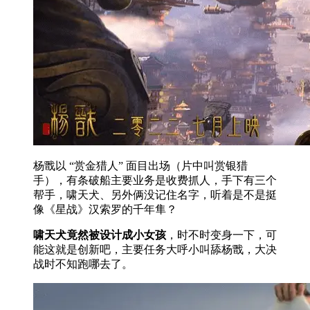
杨戬以 “赏金猎人” 面目出场（片中叫赏银猎
手），有条破船主要业务是收费抓人，手下有三个
帮手，啸天犬、另外俩没记住名字，听着是不是挺
像《星战》汉索罗的千年隼？
啸天犬竟然被设计成小女孩
，时不时变身一下，可
能这就是创新吧，主要任务大呼小叫舔杨戬，大决
战时不知跑哪去了。