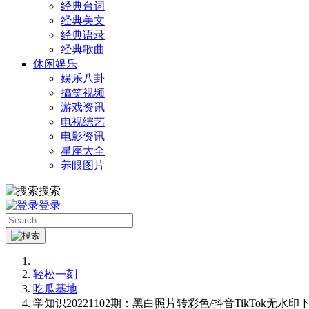
经典台词
经典美文
经典语录
经典歌曲
休闲娱乐
娱乐八卦
搞笑视频
游戏资讯
电视综艺
电影资讯
星座大全
养眼图片
搜索
登录
轻松一刻
吃瓜基地
学知识20221102期：黑白照片转彩色/抖音TikTok无水印