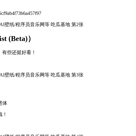
cf9ab4f73b6a457f97
st (Beta)）
，有些还挺好看！
慧体
哉！