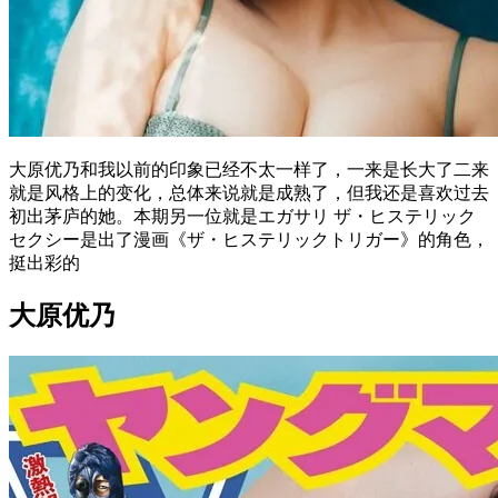
大原优乃和我以前的印象已经不太一样了，一来是长大了二来
就是风格上的变化，总体来说就是成熟了，但我还是喜欢过去
初出茅庐的她。本期另一位就是エガサリ ザ・ヒステリック
セクシー是出了漫画《ザ・ヒステリックトリガー》的角色，
挺出彩的
大原优乃