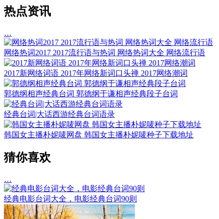
热点资讯
…
网络热词2017 2017流行语与热词 网络热词大全 网络流行语
2017新网络词语 2017年网络新词口头禅 2017网络潮词
郭德纲相声经典台词 郭德纲于谦相声经典段子台词
经典台词|大话西游经典台词语录
韩国女主播朴妮唛网盘 韩国女主播朴妮唛种子下载地址
猜你喜欢
…
经典电影台词大全，电影经典台词90则