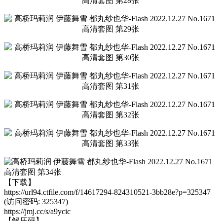
【下载】
https://url94.ctfile.com/f/14617294-824310521-3bb28e?p=325347
(访问密码: 325347)
https://jmj.cc/s/a9ycic
【解压码】