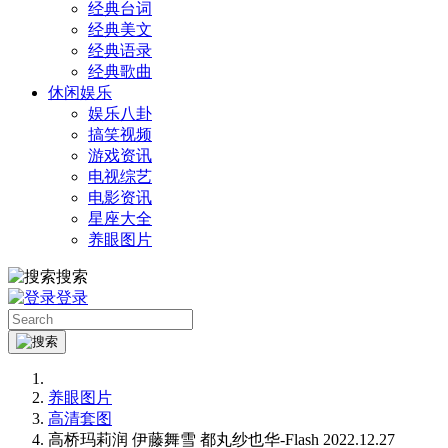
经典台词
经典美文
经典语录
经典歌曲
休闲娱乐
娱乐八卦
搞笑视频
游戏资讯
电视综艺
电影资讯
星座大全
养眼图片
搜索
登录
养眼图片
高清套图
高桥玛莉润 伊藤舞雪 都丸纱也华-Flash 2022.12.27