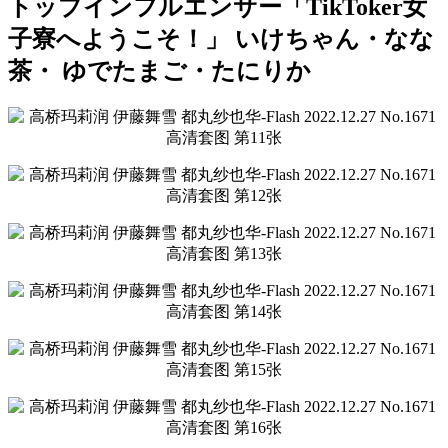
トップインフルエンサー「TikToker女
子寮へようこそ！」 いけちゃん・なな
茶・ ゆでたまご・たにりか