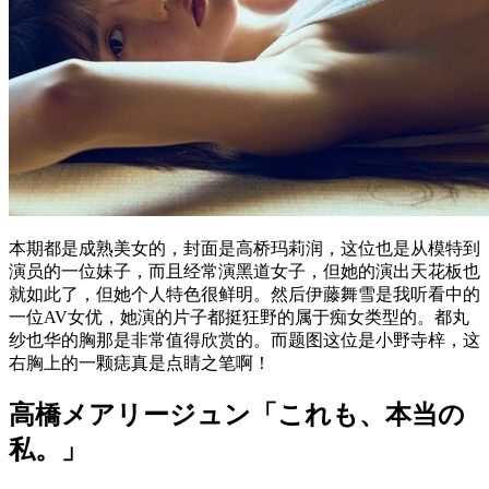
本期都是成熟美女的，封面是高桥玛莉润，这位也是从模特到
演员的一位妹子，而且经常演黑道女子，但她的演出天花板也
就如此了，但她个人特色很鲜明。然后伊藤舞雪是我听看中的
一位AV女优，她演的片子都挺狂野的属于痴女类型的。都丸
纱也华的胸那是非常值得欣赏的。而题图这位是小野寺梓，这
右胸上的一颗痣真是点睛之笔啊！
高橋メアリージュン「これも、本当の
私。」