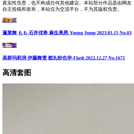
真实性负责，也不构成任何其他建议。本站部分作品是由网友
自主投稿和发布，本站仅为交流平台，不为其版权负责。
上一篇
蓬莱舞 もも 石井优希 麻生果恩-Young Jump 2023.01.15 No.03
下一篇
高桥玛莉润 伊藤舞雪 都丸纱也华-Flash 2022.12.27 No.1671
高清套图