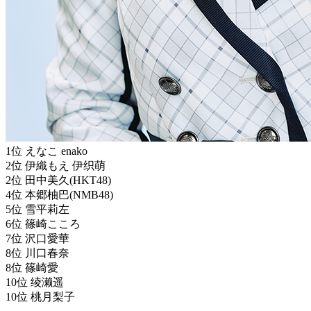
1位 えなこ enako
2位 伊織もえ 伊织萌
2位 田中美久(HKT48)
4位 本郷柚巴(NMB48)
5位 雪平莉左
6位 篠崎こころ
7位 沢口愛華
8位 川口春奈
8位 篠崎愛
10位 绫濑遥
10位 桃月梨子