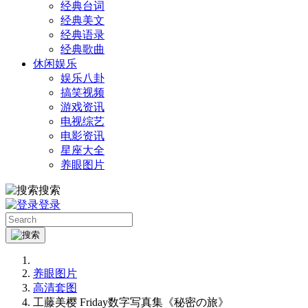
经典台词
经典美文
经典语录
经典歌曲
休闲娱乐
娱乐八卦
搞笑视频
游戏资讯
电视综艺
电影资讯
星座大全
养眼图片
搜索
登录
养眼图片
高清套图
工藤美樱 Friday数字写真集《秘密の旅》