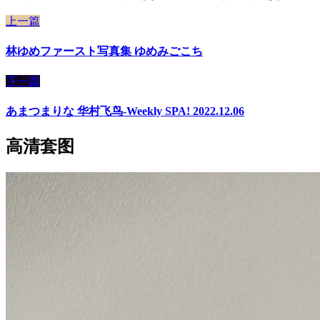
上一篇
林ゆめファースト写真集 ゆめみごこち
下一篇
あまつまりな 华村飞鸟-Weekly SPA! 2022.12.06
高清套图