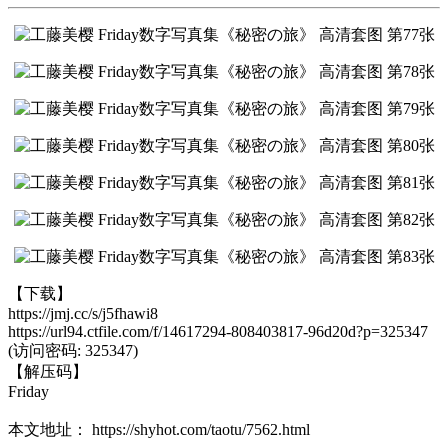
【下载】
https://jmj.cc/s/j5fhawi8
https://url94.ctfile.com/f/14617294-808403817-96d20d?p=325347
(访问密码: 325347)
【解压码】
Friday
本文地址： https://shyhot.com/taotu/7562.html