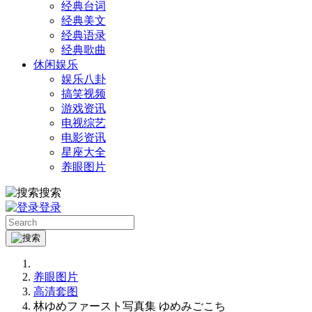
经典台词
经典美文
经典语录
经典歌曲
休闲娱乐
娱乐八卦
搞笑视频
游戏资讯
电视综艺
电影资讯
星座大全
养眼图片
搜索
登录
养眼图片
高清套图
林ゆめファースト写真集 ゆめみごこち