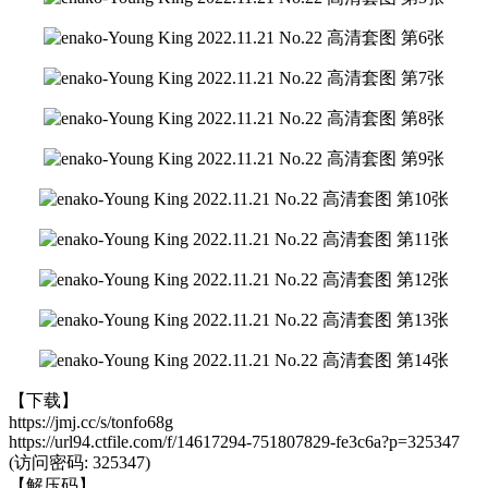
【下载】
https://jmj.cc/s/tonfo68g
https://url94.ctfile.com/f/14617294-751807829-fe3c6a?p=325347
(访问密码: 325347)
【解压码】