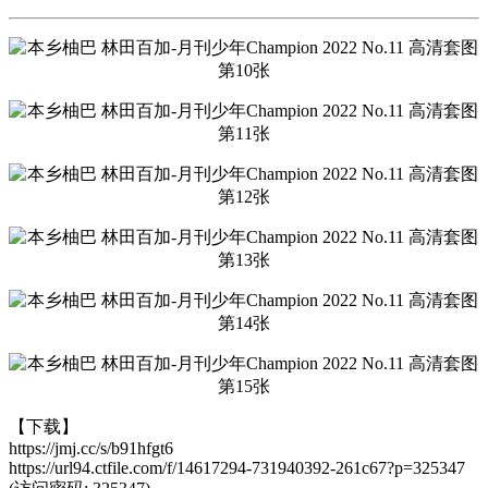
【下载】
https://jmj.cc/s/b91hfgt6
https://url94.ctfile.com/f/14617294-731940392-261c67?p=325347