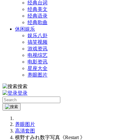
经典台词
经典美文
经典语录
经典歌曲
休闲娱乐
娱乐八卦
搞笑视频
游戏资讯
电视综艺
电影资讯
星座大全
养眼图片
搜索
登录
养眼图片
高清套图
横野すみれ数字写真《Restart 》