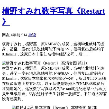
横野すみれ数字写真《Restart
》
网友
4年前
914
导读
横野すみれ，横野堇，原NMB48的成员，当初毕业就绯闻缠
身，甚至一度有消息说她可能下海拍AV，但再复出后签约了
01familia，这家日本非常知名模特经济公司，所......
横野すみれ，横野堇，原NMB48的成员，当初毕业就绯闻缠
身，甚至一度有消息说她可能下海拍AV，但再复出后签约了
01familia，这家日本非常知名模特经济公司，所以复出之后她
在很多杂志上都有出镜，以至我也是等她不在NMB48成员后
才知道她的。这次数字写真取名为Restart就是纪念毕业后再度
复出继续活跃。话说这妹子天生就有一股媚态，不知道大家有
没有感觉到。