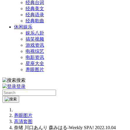
经典台词
经典美文
经典语录
经典歌曲
休闲娱乐
娱乐八卦
搞笑视频
游戏资讯
电视综艺
电影资讯
星座大全
养眼图片
搜索
登录
养眼图片
高清套图
奈绪 川口あんり 森みはる-Weekly SPA! 2022.10.04