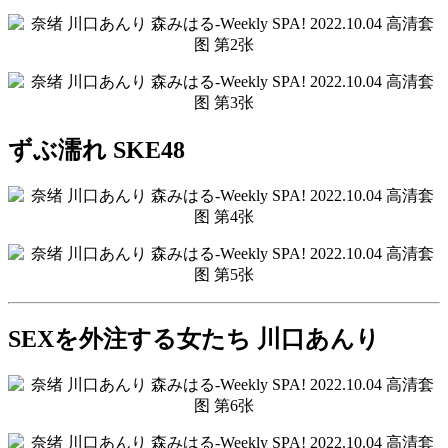
ずぶ濡れ SKE48
SEXを外注する女たち 川口あんり