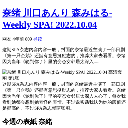
奈绪 川口あんり 森みはる-
Weekly SPA! 2022.10.04
网友
4年前
809
导读
这期SPA杂志内容内容一般，封面的奈绪最近主演了一部日剧
《第一只企鹅》还挺有意思挺励志的，推荐大家去看看。奈绪
因为当年《轮到你了》里的变态女邻居太深入......
这期SPA杂志内容内容一般，封面的奈绪最近主演了一部日剧
《第一只企鹅》还挺有意思挺励志的，推荐大家去看看。奈绪
因为当年《轮到你了》里的变态女邻居太深入人心了，每次我
看到她都会想到她奇怪的表情。不过说实话我认为她的颜值还
是挺高的。不过SPA杂志就两张图。
今週の表紙 奈緒