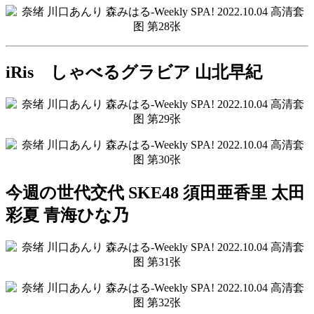
iRis しゃべるグラビア 山北早紀
今週の世代交代 SKE48 須田亜香里 太田
彩夏 青海ひな乃