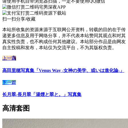
请使用手机自带浏览器扫描，一定不要使用QQ微信
宅男深夜APP
资源下载站
扫一扫分享/收藏
本站所收集的资源来源于互联网公开资料，转载的目的在于传
递更多信息及用于网络分享，并不代表本站赞同其观点和对其
真实性负责，也不构成任何其他建议。本站部分作品是由网友
自主投稿和发布，本站仅为交流平台，不为其版权负责。
上一篇
高田里穂写真集「Venus Way -女神の美学、或いは進化論-」
下一篇
长月翠-長月翠「湯煙と翠と。」写真集
高清套图