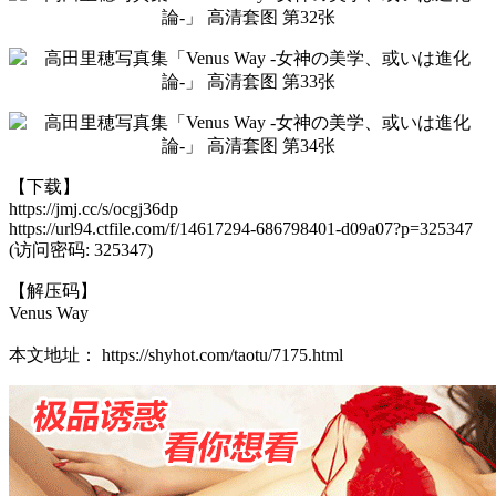
【下载】
https://jmj.cc/s/ocgj36dp
https://url94.ctfile.com/f/14617294-686798401-d09a07?p=325347
(访问密码: 325347)
【解压码】
Venus Way
本文地址： https://shyhot.com/taotu/7175.html