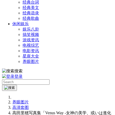
经典台词
经典美文
经典语录
经典歌曲
休闲娱乐
娱乐八卦
搞笑视频
游戏资讯
电视综艺
电影资讯
星座大全
养眼图片
搜索
登录
养眼图片
高清套图
高田里穂写真集「Venus Way -女神の美学、或いは進化