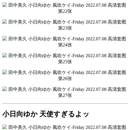
小日向ゆか 天使すぎるよッ