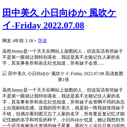
田中美久 小日向ゆか 風吹ケ
イ-Friday 2022.07.08
网友
4年前
3.1K+
导读
虽然Jimmy是一个天天在网站上放图的人，但说实话有些妹子
不是第一眼就让我特别喜欢，我还是真不太能记住人家的名
字，其实事务所和杂志社也知道，所有妹子会资......
虽然Jimmy是一个天天在网站上放图的人，但说实话有些妹子
不是第一眼就让我特别喜欢，我还是真不太能记住人家的名
字，其实事务所和杂志社也知道，所有妹子会资啊不同的杂志
上出现刷纯在感。这期的田中美久，就是前一阵我就觉得妹子
不错，但偶尔看到图又忘了人家的名字，所有要反复记忆才能
记住她的名字和对应的样子。小日向ゆか也是，她让我想到另
一个还没有被杂志发现的妹子星夏。風吹ケイ这位只有19岁的