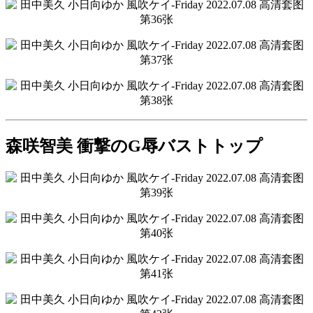
森咲智美 衝撃のG辱バストトップ