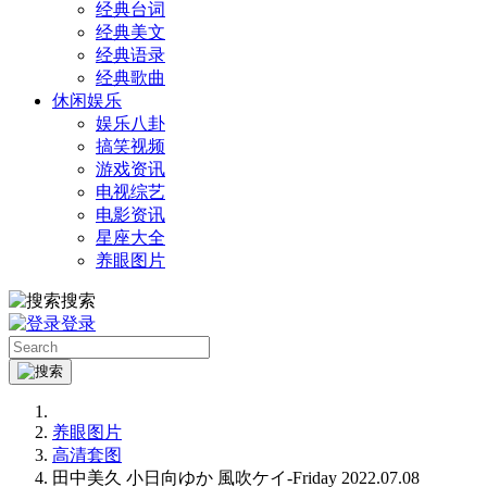
经典台词
经典美文
经典语录
经典歌曲
休闲娱乐
娱乐八卦
搞笑视频
游戏资讯
电视综艺
电影资讯
星座大全
养眼图片
搜索
登录
养眼图片
高清套图
田中美久 小日向ゆか 風吹ケイ-Friday 2022.07.08