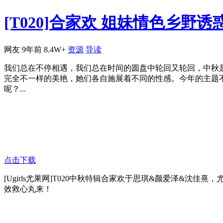
[T020]合家欢 姐妹情色乡野
网友
9年前
8.4W+
资源
导读
我们总在不停相遇，我们总在时间的圆盘中轮回又轮回，中秋
完全不一样的美艳，她们各自施展着不同的性感。今年的主题
呢？...
点击下载
[Ugirls尤果网]T020中秋特辑合家欢于思琪&颜爱泽
效救心丸来！