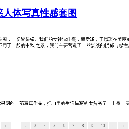
诱惑人体写真性感套图
是圆，一切皆是缘。我们的女神沈佳熹，颜爱泽，于思琪在美丽的
不同于一般的中秋 之景，我们主要营造了一丝淡淡的忧郁与感性
&沈佳熹，尤果网的一部写真作品，把山里的生活描写的太贫穷了，上
‹‹
1
2
3
4
5
6
7
8
9
10
›
››