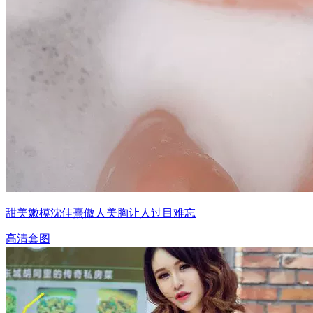
甜美嫩模沈佳熹傲人美胸让人过目难忘
高清套图