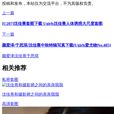
投稿和发布，本站仅为交流平台，不为其版权负责。
上一篇
[U207]沈佳熹套图下载 Ugirls沈佳熹人体诱惑大尺度套图
下一篇
颜爱泽/于思琪/沈佳熹中秋特辑写真下载[Ugirls爱尤物No.485]
颜爱泽
沈佳熹
于思琪
相关推荐
私密套图
沈佳熹和摄影师之间的亲亲我我
高清套图