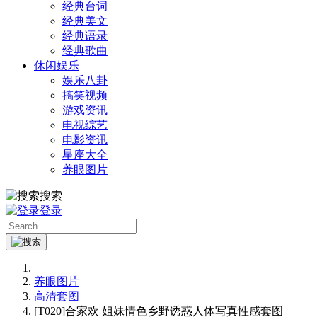
经典台词
经典美文
经典语录
经典歌曲
休闲娱乐
娱乐八卦
搞笑视频
游戏资讯
电视综艺
电影资讯
星座大全
养眼图片
搜索
登录
养眼图片
高清套图
[T020]合家欢 姐妹情色乡野诱惑人体写真性感套图