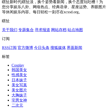
瞎扯新时代|瞎扯淡，换个姿势看新闻，换个态度玩吐槽！为
您分享娱乐八卦、网络热点、经典语录、星座运势、养眼图片
等休闲娱乐内容。每日轻松一刻尽在xcxsd.org。
瞎扯
关于我们
专题集合
寻求报道
网站存档
站点地图
订阅
RSS订阅
官方微博
今日头条
搜狐媒体
界面新闻
标签
Cosplay
韩国美女
性感美女
日本妹子
美女写真
美女图片
大胸妹子
宅男女神
二次元