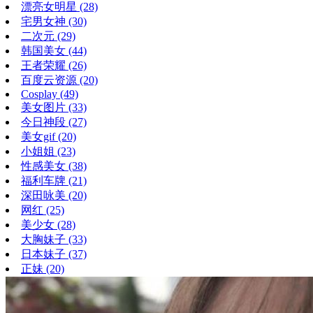
漂亮女明星
(28)
宅男女神
(30)
二次元
(29)
韩国美女
(44)
王者荣耀
(26)
百度云资源
(20)
Cosplay
(49)
美女图片
(33)
今日神段
(27)
美女gif
(20)
小姐姐
(23)
性感美女
(38)
福利车牌
(21)
深田咏美
(20)
网红
(25)
美少女
(28)
大胸妹子
(33)
日本妹子
(37)
正妹
(20)