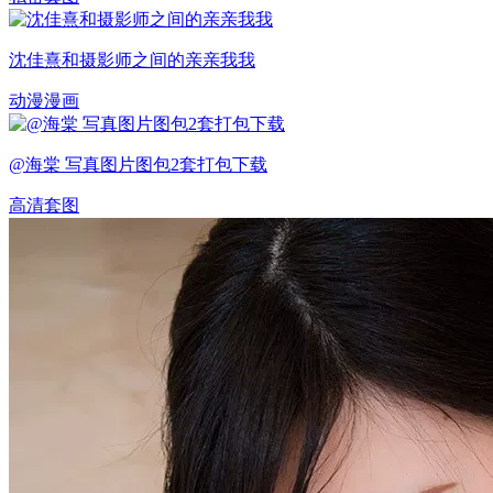
沈佳熹和摄影师之间的亲亲我我
动漫漫画
@海棠 写真图片图包2套打包下载
高清套图