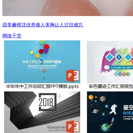
甜美嫩模沈佳熹傲人美胸让人过目难忘
网络干货