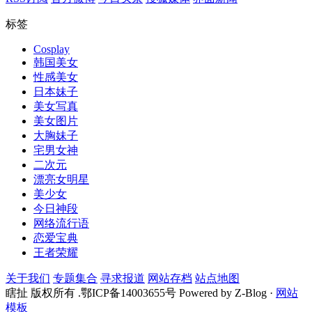
标签
Cosplay
韩国美女
性感美女
日本妹子
美女写真
美女图片
大胸妹子
宅男女神
二次元
漂亮女明星
美少女
今日神段
网络流行语
恋爱宝典
王者荣耀
关于我们
专题集合
寻求报道
网站存档
站点地图
瞎扯 版权所有 .鄂ICP备14003655号 Powered by Z-Blog ·
网站
模板