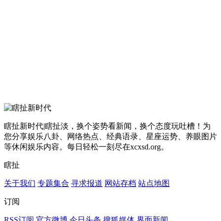
瞎扯新时代|瞎扯淡，换个姿势看新闻，换个态度玩吐槽！为
您分享娱乐八卦、网络热点、经典语录、星座运势、养眼图片
等休闲娱乐内容。每日轻松一刻尽在xcxsd.org。
瞎扯
关于我们
专题集合
寻求报道
网站存档
站点地图
订阅
RSS订阅
官方微博
今日头条
搜狐媒体
界面新闻