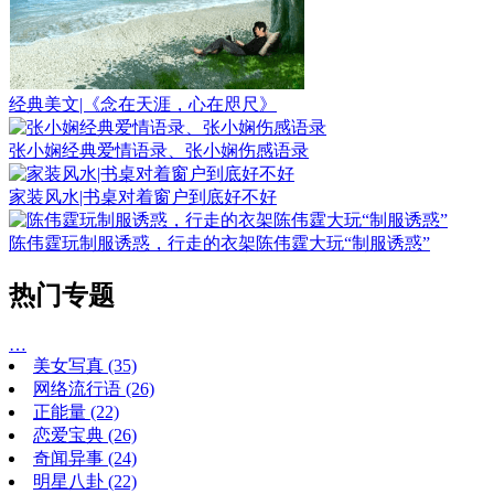
经典美文|《念在天涯，心在咫尺》
张小娴经典爱情语录、张小娴伤感语录
家装风水|书桌对着窗户到底好不好
陈伟霆玩制服诱惑，行走的衣架陈伟霆大玩“制服诱惑”
热门专题
…
美女写真
(35)
网络流行语
(26)
正能量
(22)
恋爱宝典
(26)
奇闻异事
(24)
明星八卦
(22)