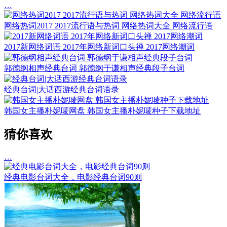
…
网络热词2017 2017流行语与热词 网络热词大全 网络流行语
2017新网络词语 2017年网络新词口头禅 2017网络潮词
郭德纲相声经典台词 郭德纲于谦相声经典段子台词
经典台词|大话西游经典台词语录
韩国女主播朴妮唛网盘 韩国女主播朴妮唛种子下载地址
猜你喜欢
…
经典电影台词大全，电影经典台词90则