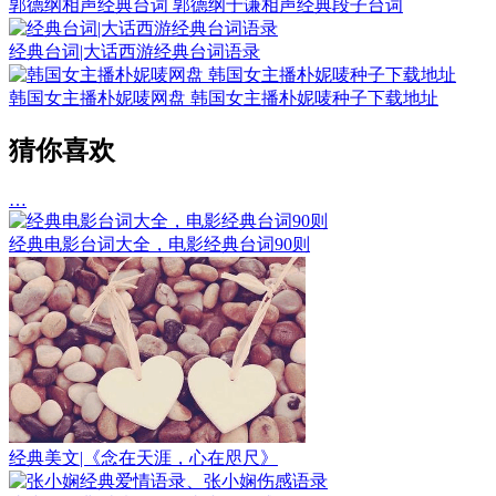
郭德纲相声经典台词 郭德纲于谦相声经典段子台词
经典台词|大话西游经典台词语录
韩国女主播朴妮唛网盘 韩国女主播朴妮唛种子下载地址
猜你喜欢
…
经典电影台词大全，电影经典台词90则
经典美文|《念在天涯，心在咫尺》