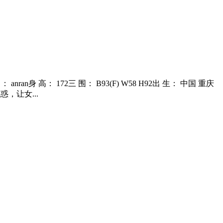
高： 172三 围： B93(F) W58 H92出 生： 中国 重庆
惑，让女...