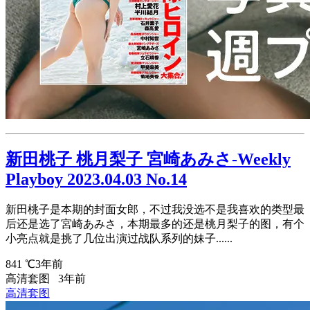
新田桃子 桃月梨子 宮崎あみさ-Weekly
Playboy 2023.04.03 No.14
新田桃子是本期的封面女郎，不过我没选不是我喜欢的类型最
后还是选了宮崎あみさ，本期最多的还是桃月梨子的图，有个
小亮点就是挑了几位出演过战队系列的妹子......
841 ℃
3年前
高清套图
3年前
高清套图