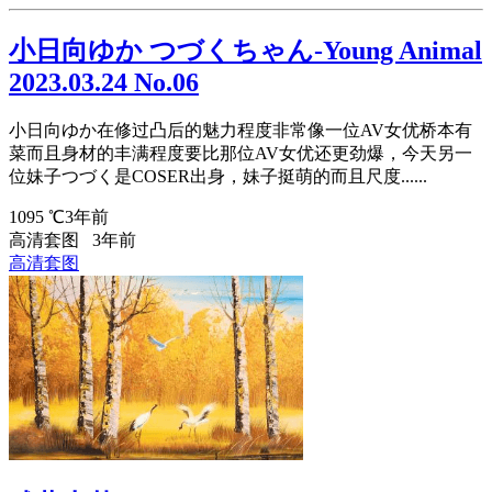
小日向ゆか つづくちゃん-Young Animal
2023.03.24 No.06
小日向ゆか在修过凸后的魅力程度非常像一位AV女优桥本有
菜而且身材的丰满程度要比那位AV女优还更劲爆，今天另一
位妹子つづく是COSER出身，妹子挺萌的而且尺度......
1095 ℃
3年前
高清套图
3年前
高清套图