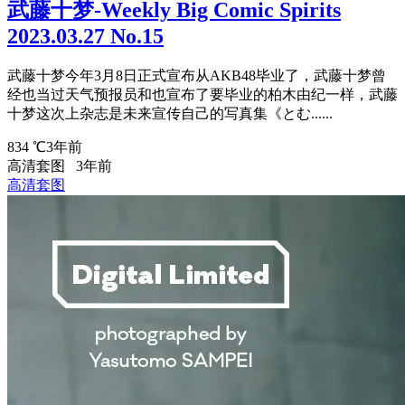
武藤十梦-Weekly Big Comic Spirits
2023.03.27 No.15
武藤十梦今年3月8日正式宣布从AKB48毕业了，武藤十梦曾
经也当过天气预报员和也宣布了要毕业的柏木由纪一样，武藤
十梦这次上杂志是未来宣传自己的写真集《とむ......
834 ℃
3年前
高清套图
3年前
高清套图