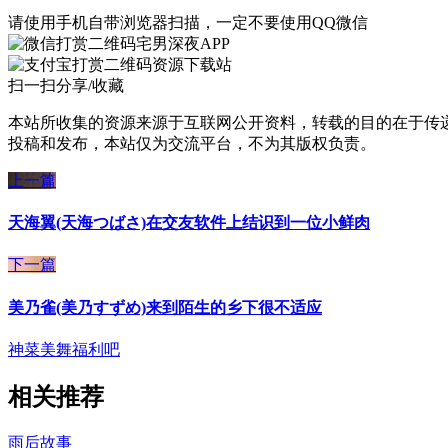
请使用手机自带浏览器扫描，一定不要使用QQ微信
宅男深夜APP
资源下载站
扫一扫分享/收藏
本站所收集的资源来源于互联网公开资料，转载的目的在于传
投稿和发布，本站仅为交流平台，不为其版权负责。
上一篇
天海翼(天海つばさ)在交友软件上结识到一位小鲜肉
下一篇
美乃雀(美乃すずめ)来到陌生的乡下很不适应
神菜美舞
福利吧
相关推荐
雨后故事