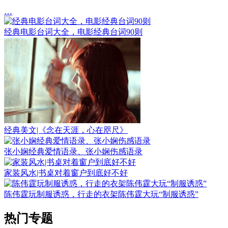
…
经典电影台词大全，电影经典台词90则
经典美文|《念在天涯，心在咫尺》
张小娴经典爱情语录、张小娴伤感语录
家装风水|书桌对着窗户到底好不好
陈伟霆玩制服诱惑，行走的衣架陈伟霆大玩“制服诱惑”
热门专题