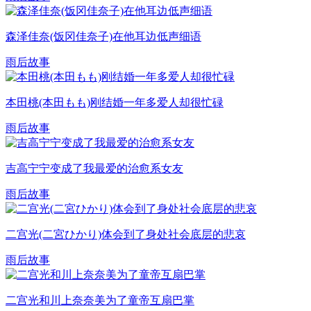
森泽佳奈(饭冈佳奈子)在他耳边低声细语
雨后故事
本田桃(本田もも)刚结婚一年多爱人却很忙碌
雨后故事
吉高宁宁变成了我最爱的治愈系女友
雨后故事
二宫光(二宮ひかり)体会到了身处社会底层的悲哀
雨后故事
二宫光和川上奈奈美为了童帝互扇巴掌