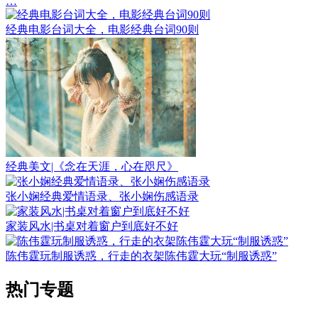
…
经典电影台词大全，电影经典台词90则
经典美文|《念在天涯，心在咫尺》
张小娴经典爱情语录、张小娴伤感语录
家装风水|书桌对着窗户到底好不好
陈伟霆玩制服诱惑，行走的衣架陈伟霆大玩“制服诱惑”
热门专题