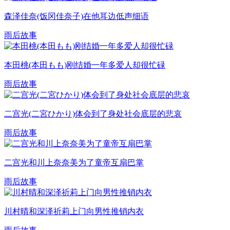
森泽佳奈(饭冈佳奈子)在他耳边低声细语
雨后故事
本田桃(本田もも)刚结婚一年多爱人却很忙碌
雨后故事
二宫光(二宮ひかり)体会到了身处社会底层的悲哀
雨后故事
二宫光和川上奈奈美为了童帝互扇巴掌
雨后故事
川村晴和深泽祈莉上门向男性推销内衣