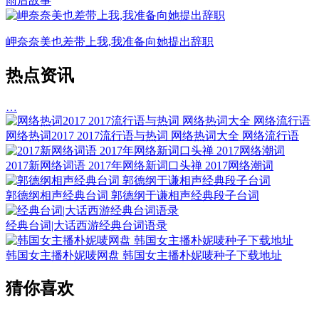
雨后故事
岬奈奈美也差带上我,我准备向她提出辞职
热点资讯
…
网络热词2017 2017流行语与热词 网络热词大全 网络流行语
2017新网络词语 2017年网络新词口头禅 2017网络潮词
郭德纲相声经典台词 郭德纲于谦相声经典段子台词
经典台词|大话西游经典台词语录
韩国女主播朴妮唛网盘 韩国女主播朴妮唛种子下载地址
猜你喜欢