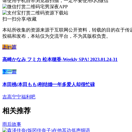
请使用手机自带浏览器扫描，一定不要使用QQ微信
宅男深夜APP
资源下载站
扫一扫分享/收藏
本站所收集的资源来源于互联网公开资料，转载的目的在于传
投稿和发布，本站仅为交流平台，不为其版权负责。
上一篇
高崎かなみ フミカ 松本穂香-Weekly SPA! 2023.01.24-31
下一篇
本田桃(本田もも)刚结婚一年多爱人却很忙碌
吉高宁宁
福利吧
相关推荐
雨后故事